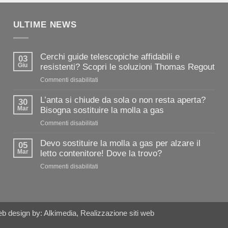
ULTIME NEWS
Cerchi guide telescopiche affidabili e
03
Giu
resistenti? Scopri le soluzioni Thomas Regout
su
Commenti disabilitati
Cerchi
guide
L’anta si chiude da sola o non resta aperta?
30
telescopiche
Mar
Bisogna sostituire la molla a gas
affidabili
su
Commenti disabilitati
e
L’anta
resistenti?
si
Devo sostituire la molla a gas per alzare il
Scopri
05
chiude
Mar
letto contenitore! Dove la trovo?
le
da
soluzioni
su
Commenti disabilitati
sola
Thomas
Devo
o
Regout
sostituire
non
la
resta
molla
aperta?
a
b design
by:
Alkimedia
,
Realizzazione siti web
Bisogna
gas
sostituire