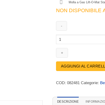
Molla a Gas Lift-O-Mat St
NON DISPONIBILE 
082481
-
Molla
a
Gas
Lift-
AGGIUNGI AL CARREL
O-
Mat
Stabilus
COD:
082481
Categorie:
Be
-
Spinta
100
DESCRIZIONE
INFORMAZIO
N