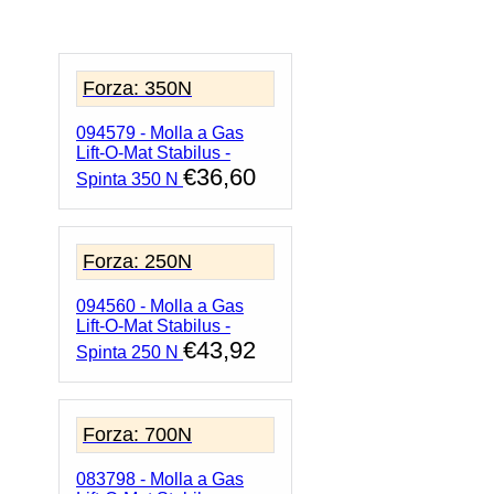
Gas
Lift-
O-
Mat
Forza: 350N
Stabilus
-
094579 - Molla a Gas
Spinta
Lift-O-Mat Stabilus -
600
€
36,60
N
Spinta 350 N
quantità
Forza: 250N
094560 - Molla a Gas
Lift-O-Mat Stabilus -
€
43,92
Spinta 250 N
Forza: 700N
083798 - Molla a Gas