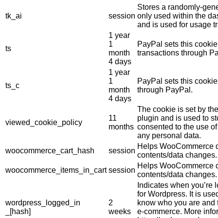
Stores a randomly-gene
tk_ai
session
only used within the d
and is used for usage tr
1 year
1
PayPal sets this cookie
ts
month
transactions through P
4 days
1 year
1
PayPal sets this cooki
ts_c
month
through PayPal.
4 days
The cookie is set by 
11
plugin and is used to s
viewed_cookie_policy
months
consented to the use of 
any personal data.
Helps WooCommerce de
woocommerce_cart_hash
session
contents/data changes.
Helps WooCommerce de
woocommerce_items_in_cart
session
contents/data changes.
Indicates when you’re 
for Wordpress. It is use
wordpress_logged_in
2
know who you are and t
_[hash]
weeks
e-commerce. More info