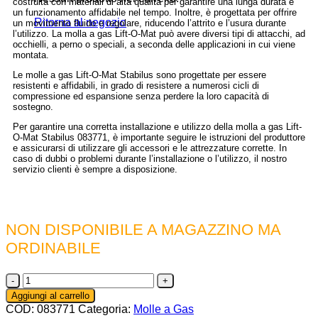
costruita con materiali di alta qualità per garantire una lunga durata e
un funzionamento affidabile nel tempo. Inoltre, è progettata per offrire
Ritorna al negozio
un movimento fluido e regolare, riducendo l’attrito e l’usura durante
l’utilizzo. La molla a gas Lift-O-Mat può avere diversi tipi di attacchi, ad
occhielli, a perno o speciali, a seconda delle applicazioni in cui viene
montata.
Le molle a gas Lift-O-Mat Stabilus sono progettate per essere
resistenti e affidabili, in grado di resistere a numerosi cicli di
compressione ed espansione senza perdere la loro capacità di
sostegno.
Per garantire una corretta installazione e utilizzo della molla a gas Lift-
O-Mat Stabilus 083771, è importante seguire le istruzioni del produttore
e assicurarsi di utilizzare gli accessori e le attrezzature corrette. In
caso di dubbi o problemi durante l’installazione o l’utilizzo, il nostro
servizio clienti è sempre a disposizione.
NON DISPONIBILE A MAGAZZINO MA
ORDINABILE
083771
-
Aggiungi al carrello
Molla
COD:
083771
Categoria:
Molle a Gas
a