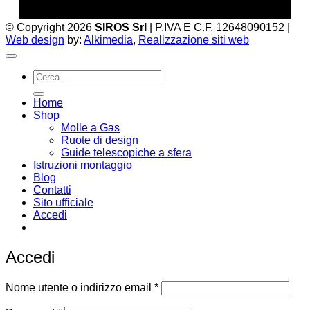
© Copyright 2026
SIROS Srl
| P.IVA E C.F. 12648090152 |
Web design
by:
Alkimedia
,
Realizzazione siti web
Cerca:
Home
Shop
Molle a Gas
Ruote di design
Guide telescopiche a sfera
Istruzioni montaggio
Blog
Contatti
Sito ufficiale
Accedi
Email:
infoweb@enearossi.it
Accedi
Richiesto
Nome utente o indirizzo email
*