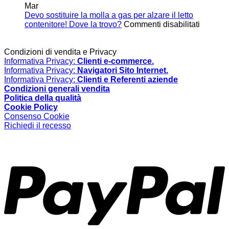
si
resiste
Mar
chiude
Scopri
Devo sostituire la molla a gas per alzare il letto
da
su
le
contenitore! Dove la trovo?
Commenti disabilitati
sola
Devo
soluzi
o
sostituir
Thoma
non
la
Regou
Condizioni di vendita e Privacy
resta
molla
Informativa Privacy:
Clienti e-commerce.
aperta?
a
Informativa Privacy:
Navigatori Sito Internet.
Bisogna
gas
Informativa Privacy:
Clienti e Referenti aziende
sostituire
per
Condizioni generali vendita
la
alzare
Politica della qualità
molla
il
Cookie Policy
a
letto
Consenso Cookie
gas
contenit
Richiedi il recesso
Dove
la
P
trovo?