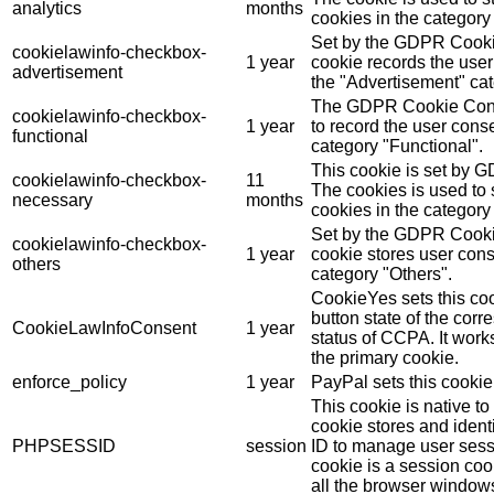
analytics
months
cookies in the category 
Set by the GDPR Cookie
cookielawinfo-checkbox-
1 year
cookie records the user
advertisement
the "Advertisement" cat
The GDPR Cookie Conse
cookielawinfo-checkbox-
1 year
to record the user conse
functional
category "Functional".
This cookie is set by 
cookielawinfo-checkbox-
11
The cookies is used to 
necessary
months
cookies in the category
Set by the GDPR Cookie
cookielawinfo-checkbox-
1 year
cookie stores user cons
others
category "Others".
CookieYes sets this coo
button state of the cor
CookieLawInfoConsent
1 year
status of CCPA. It work
the primary cookie.
enforce_policy
1 year
PayPal sets this cookie
This cookie is native t
cookie stores and ident
PHPSESSID
session
ID to manage user sess
cookie is a session coo
all the browser window