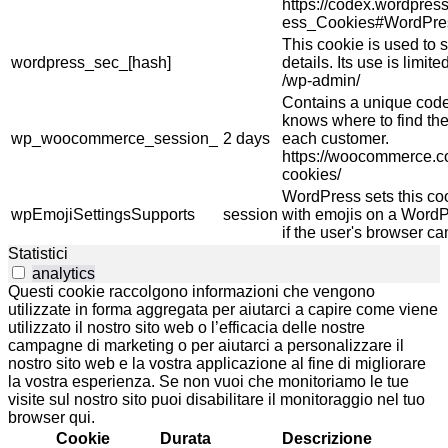
https://codex.wordpres
ess_Cookies#WordPre
This cookie is used to s
wordpress_sec_[hash]
details. Its use is limi
/wp-admin/
Contains a unique code 
knows where to find the
wp_woocommerce_session_
2 days
each customer.
https://woocommerce.
cookies/
WordPress sets this co
wpEmojiSettingsSupports
session
with emojis on a WordPr
if the user's browser ca
Statistici
analytics
Questi cookie raccolgono informazioni che vengono
utilizzate in forma aggregata per aiutarci a capire come viene
utilizzato il nostro sito web o l’efficacia delle nostre
campagne di marketing o per aiutarci a personalizzare il
nostro sito web e la vostra applicazione al fine di migliorare
la vostra esperienza. Se non vuoi che monitoriamo le tue
visite sul nostro sito puoi disabilitare il monitoraggio nel tuo
browser qui.
Cookie
Durata
Descrizione