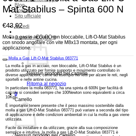
Blog
Mat Stabilus – Spinta 600 N
Contatti
Sito ufficiale
€
43,92
Accedi
€
0,00
Molla a gas in acciaio, non bloccabile, Lift-O-Mat Stabilus
Carrello /
0
con snodo angolare con vite M8x13 montata, per ogni
applicazione.
Molla a Gas Lift-O-Mat Stabilus 083771
La molla a gas in acciaio, non bloccabile, Lift-O-Mat Stabilus è un
prodotto utilizzato per fornire supporto e movimento controllato in
Nessun prodotto nel carrello.
diverse applicazioni, come ad esempio nei letti per alzare le reti, negli
sportelli e nelle antine cucina.
Ritorna al negozio
In particolare la molla 083771, ha una spinta di 600N (per facilità di
calcolo si consideri sempre che 100Newton sono equivalenti a circa
0
10Kg).
Carrello
È importante tenere presente che il peso massimo sostenibile dalla
molla a gas Lift-O-Mat Stabilus 083771 può variare a seconda del tipo
di applicazione e delle condizioni ambientali in cui la molla a gas viene
utilizzata.
Facile da installare e da utilizzare, grazie alla sua composizione
semplice e intuitiva, la molla a gas Lift-O-Mat Stabilus 083771 è
Nessun prodotto nel carrello.