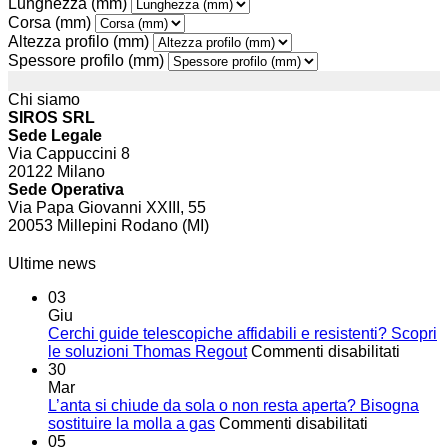
Lunghezza (mm)
Corsa (mm)
Altezza profilo (mm)
Spessore profilo (mm)
Chi siamo
SIROS SRL
Sede Legale
Via Cappuccini 8
20122 Milano
Sede Operativa
Via Papa Giovanni XXIII, 55
20053 Millepini Rodano (MI)
Ultime news
03
Giu
Cerchi guide telescopiche affidabili e resistenti? Scopri
su
le soluzioni Thomas Regout
Commenti disabilitati
Cerchi
30
guide
Mar
telesc
L’anta si chiude da sola o non resta aperta? Bisogna
su
affidabi
sostituire la molla a gas
Commenti disabilitati
L’anta
e
05