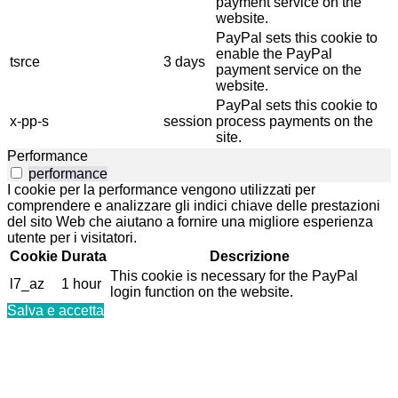
payment service on the
website.
PayPal sets this cookie to
enable the PayPal
tsrce
3 days
payment service on the
website.
PayPal sets this cookie to
x-pp-s
session
process payments on the
site.
Performance
performance
I cookie per la performance vengono utilizzati per
comprendere e analizzare gli indici chiave delle prestazioni
del sito Web che aiutano a fornire una migliore esperienza
utente per i visitatori.
Cookie
Durata
Descrizione
This cookie is necessary for the PayPal
l7_az
1 hour
login function on the website.
Salva e accetta