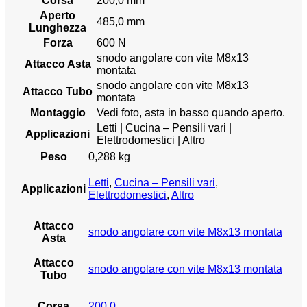
Corsa
200,0 mm
Aperto
485,0 mm
Lunghezza
Forza
600 N
snodo angolare con vite M8x13
Attacco Asta
montata
snodo angolare con vite M8x13
Attacco Tubo
montata
Montaggio
Vedi foto, asta in basso quando aperto.
Letti | Cucina – Pensili vari |
Applicazioni
Elettrodomestici | Altro
Peso
0,288 kg
Letti
,
Cucina – Pensili vari
,
Applicazioni
Elettrodomestici
,
Altro
Attacco
snodo angolare con vite M8x13 montata
Asta
Attacco
snodo angolare con vite M8x13 montata
Tubo
Corsa
200,0