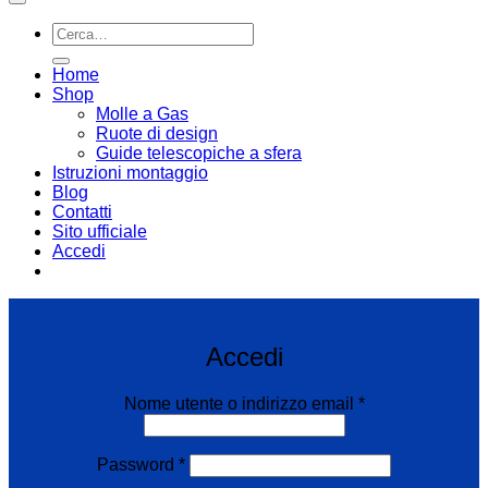
Cerca:
Home
Shop
Molle a Gas
Ruote di design
Guide telescopiche a sfera
Istruzioni montaggio
Blog
Contatti
Sito ufficiale
Accedi
Email:
infoweb@enearossi.it
Accedi
Richiesto
Nome utente o indirizzo email
*
Richiesto
Password
*