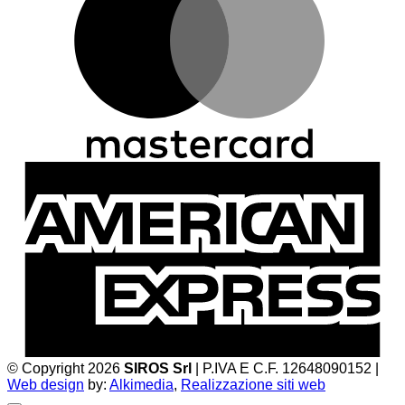
A
E
© Copyright 2026
SIROS Srl
| P.IVA E C.F. 12648090152 |
Web design
by:
Alkimedia
,
Realizzazione siti web