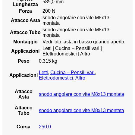
585,0 mm
Lunghezza
Forza
200 N
snodo angolare con vite M8x13
Attacco Asta
montata
snodo angolare con vite M8x13
Attacco Tubo
montata
Montaggio
Vedi foto, asta in basso quando aperto.
Letti | Cucina – Pensili vari |
Applicazioni
Elettrodomestici | Altro
Peso
0,315 kg
Letti
,
Cucina – Pensili vari
,
Applicazioni
Elettrodomestici
,
Altro
Attacco
snodo angolare con vite M8x13 montata
Asta
Attacco
snodo angolare con vite M8x13 montata
Tubo
Corsa
250,0