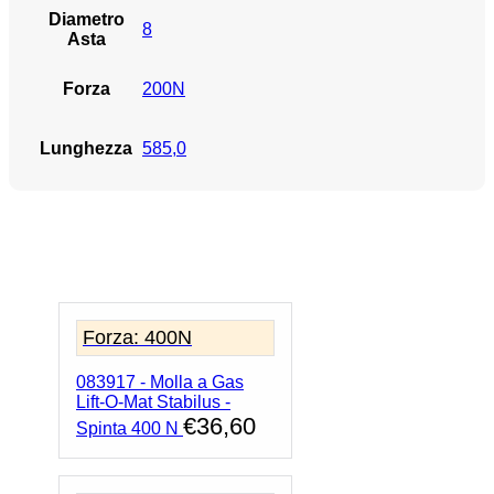
Diametro
8
Asta
Forza
200N
Lunghezza
585,0
Forza: 400N
083917 - Molla a Gas
Lift-O-Mat Stabilus -
€
36,60
Spinta 400 N