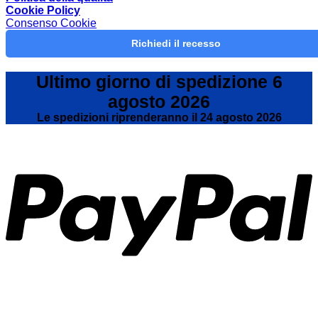
molla
il
Cookie Policy
a
letto
Consenso Cookie
gas
contenit
Richiedi il recesso
Dove
la
trovo?
Ultimo giorno di spedizione 6
agosto 2026
Le spedizioni riprenderanno il 24 agosto 2026
P
V