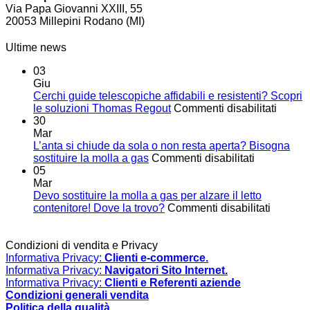
Via Papa Giovanni XXIII, 55
20053 Millepini Rodano (MI)
Ultime news
03
Giu
Cerchi guide telescopiche affidabili e resistenti? Scopri
su
le soluzioni Thomas Regout
Commenti disabilitati
Cerchi
30
guide
Mar
telesc
L’anta si chiude da sola o non resta aperta? Bisogna
su
affidabi
sostituire la molla a gas
Commenti disabilitati
L’anta
e
05
si
resiste
Mar
chiude
Scopri
Devo sostituire la molla a gas per alzare il letto
da
su
le
contenitore! Dove la trovo?
Commenti disabilitati
sola
Devo
soluzi
o
sostituir
Thoma
non
la
Regou
Condizioni di vendita e Privacy
resta
molla
Informativa Privacy:
Clienti e-commerce.
aperta?
a
Informativa Privacy:
Navigatori Sito Internet.
Bisogna
gas
Informativa Privacy:
Clienti e Referenti aziende
sostituire
per
Condizioni generali vendita
la
alzare
Politica della qualità