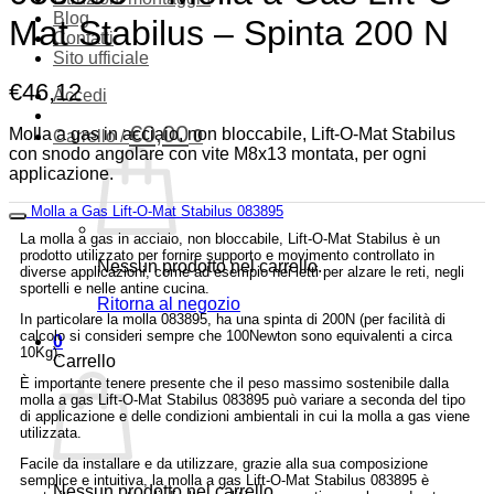
Blog
Mat Stabilus – Spinta 200 N
Contatti
Sito ufficiale
€
46,12
Accedi
€
0,00
Molla a gas in acciaio, non bloccabile, Lift-O-Mat Stabilus
Carrello /
0
con snodo angolare con vite M8x13 montata, per ogni
applicazione.
Molla a Gas Lift-O-Mat Stabilus 083895
La molla a gas in acciaio, non bloccabile, Lift-O-Mat Stabilus è un
prodotto utilizzato per fornire supporto e movimento controllato in
Nessun prodotto nel carrello.
diverse applicazioni, come ad esempio nei letti per alzare le reti, negli
sportelli e nelle antine cucina.
Ritorna al negozio
In particolare la molla 083895, ha una spinta di 200N (per facilità di
calcolo si consideri sempre che 100Newton sono equivalenti a circa
0
10Kg).
Carrello
È importante tenere presente che il peso massimo sostenibile dalla
molla a gas Lift-O-Mat Stabilus 083895 può variare a seconda del tipo
di applicazione e delle condizioni ambientali in cui la molla a gas viene
utilizzata.
Facile da installare e da utilizzare, grazie alla sua composizione
semplice e intuitiva, la molla a gas Lift-O-Mat Stabilus 083895 è
Nessun prodotto nel carrello.