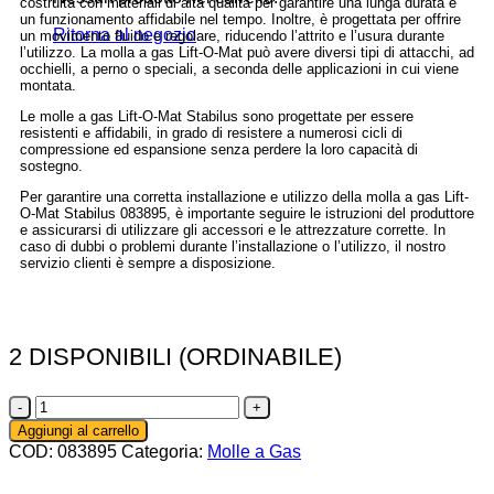
costruita con materiali di alta qualità per garantire una lunga durata e
un funzionamento affidabile nel tempo. Inoltre, è progettata per offrire
Ritorna al negozio
un movimento fluido e regolare, riducendo l’attrito e l’usura durante
l’utilizzo. La molla a gas Lift-O-Mat può avere diversi tipi di attacchi, ad
occhielli, a perno o speciali, a seconda delle applicazioni in cui viene
montata.
Le molle a gas Lift-O-Mat Stabilus sono progettate per essere
resistenti e affidabili, in grado di resistere a numerosi cicli di
compressione ed espansione senza perdere la loro capacità di
sostegno.
Per garantire una corretta installazione e utilizzo della molla a gas Lift-
O-Mat Stabilus 083895, è importante seguire le istruzioni del produttore
e assicurarsi di utilizzare gli accessori e le attrezzature corrette. In
caso di dubbi o problemi durante l’installazione o l’utilizzo, il nostro
servizio clienti è sempre a disposizione.
2 DISPONIBILI (ORDINABILE)
083895
-
Aggiungi al carrello
Molla
COD:
083895
Categoria:
Molle a Gas
a
Gas