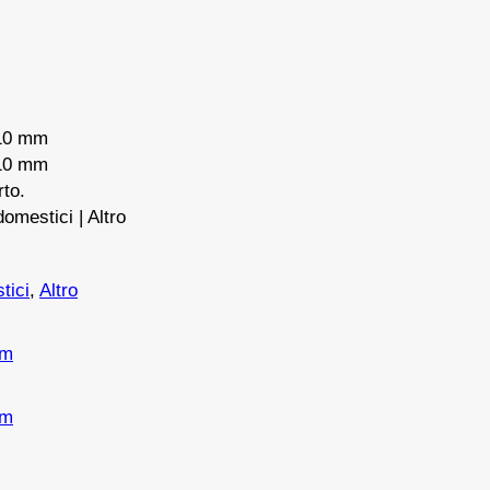
 10 mm
 10 mm
rto.
domestici | Altro
tici
,
Altro
mm
mm