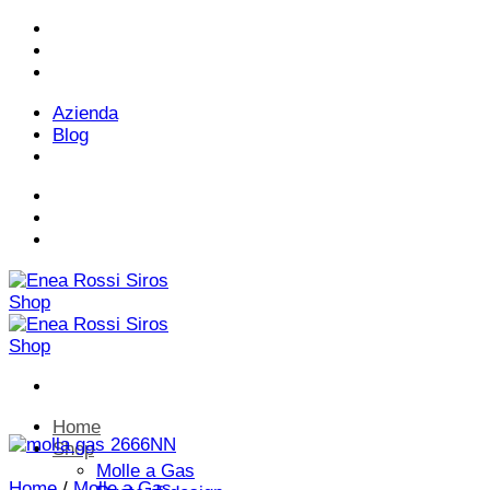
Salta
Telefono:
+ 39 02 7539121
ai
contenuti
Email:
infoweb@enearossi.it
Azienda
Blog
Telefono:
+ 39 02 7539121
Email:
infoweb@enearossi.it
Home
Shop
Molle a Gas
Home
/
Molle a Gas