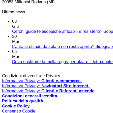
20053 Millepini Rodano (MI)
Ultime news
03
Giu
Cerchi guide telescopiche affidabili e resistenti? Sco
30
Mar
L’anta si chiude da sola o non resta aperta? Bisogna s
05
Mar
Devo sostituire la molla a gas per alzare il letto cont
Condizioni di vendita e Privacy
Informativa Privacy:
Clienti e-commerce.
Informativa Privacy:
Navigatori Sito Internet.
Informativa Privacy:
Clienti e Referenti aziende
Condizioni generali vendita
Politica della qualità
Cookie Policy
Consenso Cookie