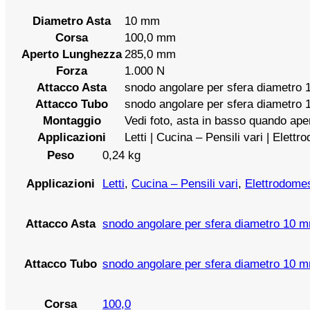
Diametro Asta
10 mm
Corsa
100,0 mm
Aperto Lunghezza
285,0 mm
Forza
1.000 N
Attacco Asta
snodo angolare per sfera diametro
Attacco Tubo
snodo angolare per sfera diametro
Montaggio
Vedi foto, asta in basso quando ape
Applicazioni
Letti | Cucina – Pensili vari | Elettro
Peso
0,24 kg
Letti
,
Cucina – Pensili vari
,
Elettrodomes
Applicazioni
snodo angolare per sfera diametro 10 
Attacco Asta
snodo angolare per sfera diametro 10 
Attacco Tubo
100,0
Corsa