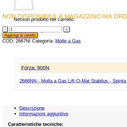
NON DISPONIBILE A MAGAZZINO MA ORD
Nessun prodotto nel carrello.
2667NI
Ritorna al negozio
-
Aggiungi al carrello
Molla
COD:
2667NI
Categoria:
Molle a Gas
a
Gas
Lift-
O-
Forza: 900N
Mat
Stabilus
-
2666NN - Molla a Gas Lift-O-Mat Stabilus - Spinta
Spinta
1.000
N
quantità
Descrizione
Informazioni aggiuntive
Caratteristiche tecniche: