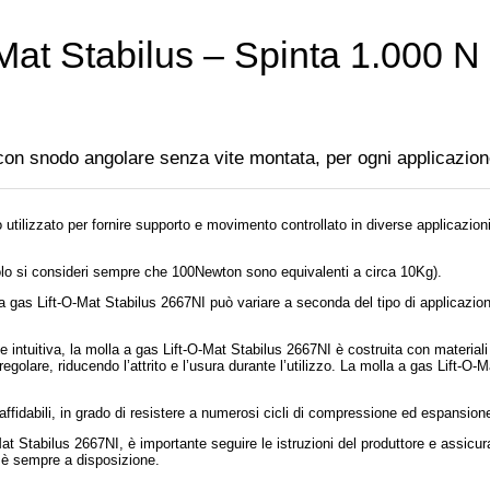
Mat Stabilus – Spinta 1.000 N
 con snodo angolare senza vite montata, per ogni applicazion
utilizzato per fornire supporto e movimento controllato in diverse applicazioni, 
lcolo si consideri sempre che 100Newton sono equivalenti a circa 10Kg).
 gas Lift-O-Mat Stabilus 2667NI può variare a seconda del tipo di applicazione
e intuitiva, la molla a gas Lift-O-Mat Stabilus 2667NI è costruita con material
egolare, riducendo l’attrito e l’usura durante l’utilizzo. La molla a gas Lift-O-M
affidabili, in grado di resistere a numerosi cicli di compressione ed espansion
at Stabilus 2667NI, è importante seguire le istruzioni del produttore e assicurar
ti è sempre a disposizione.