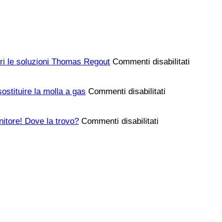
su
pri le soluzioni Thomas Regout
Commenti disabilitati
Cerchi
guide
su
telescop
ostituire la molla a gas
Commenti disabilitati
L’anta
affidabili
si
e
su
chiude
resistent
enitore! Dove la trovo?
Commenti disabilitati
Devo
da
Scopri
sostituire
sola
le
la
o
soluzioni
molla
non
Thomas
a
resta
Regout
gas
aperta?
per
Bisogna
alzare
sostituire
il
la
letto
molla