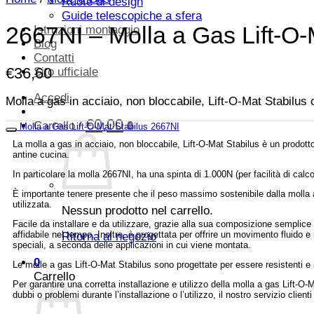
Ruote di design
Guide telescopiche a sfera
2667NI – Molla a Gas Lift-O-
Istruzioni montaggio
Blog
Contatti
€
36,60
Sito ufficiale
Accedi
Molla a gas in acciaio, non bloccabile, Lift-O-Mat Stabilus
€
0,00
Carrello /
0
Molla a Gas Lift-O-Mat Stabilus 2667NI
La molla a gas in acciaio, non bloccabile, Lift-O-Mat Stabilus è un prodotto 
antine cucina.
In particolare la molla 2667NI, ha una spinta di 1.000N (per facilità di ca
È importante tenere presente che il peso massimo sostenibile dalla molla a
utilizzata.
Nessun prodotto nel carrello.
Facile da installare e da utilizzare, grazie alla sua composizione semplice 
affidabile nel tempo. Inoltre, è progettata per offrire un movimento fluido e r
Ritorna al negozio
speciali, a seconda delle applicazioni in cui viene montata.
0
Le molle a gas Lift-O-Mat Stabilus sono progettate per essere resistenti e 
Carrello
Per garantire una corretta installazione e utilizzo della molla a gas Lift-O-M
dubbi o problemi durante l’installazione o l’utilizzo, il nostro servizio clien