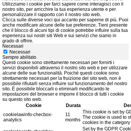
Utilizziamo i cookie per farci sapere come interagisci con il
nostro sito, per arricchire la tua esperienza utente e per
personalizzare il rapporto con il nostro sito web.
Clicca sulle diverse voci qui accanto per saperne di più. Puoi
anche modificare alcune delle tue preferenze. Tieni presente
che il blocco di alcuni tipi di cookie potrebbe influire sulla tua
esperienza sui nostri siti Web e sui servizi che siamo in
grado di offrire.
Necessari
Necessari
Sempre abilitato
Questi cookie sono strettamente necessari per fornirti i
servizi disponibili attraverso il nostro sito web e per utilizzare
alcune delle sue funzionalità. Poiché questi cookie sono
strettamente necessari per la fruizione del sito web, non è
possibile rifiutarli senza influire sul funzionamento del nostro
sito. È possibile bloccarli o eliminarli modificando le
impostazioni del browser e imporre il blocco di tutti i cookie
su questo sito web.
Cookie
Durata
Des
This cookie is set by 
cookielawinfo-checbox-
11
The cookie is used to st
analytics
months
cookies in the category 
Set by the GDPR Cookie