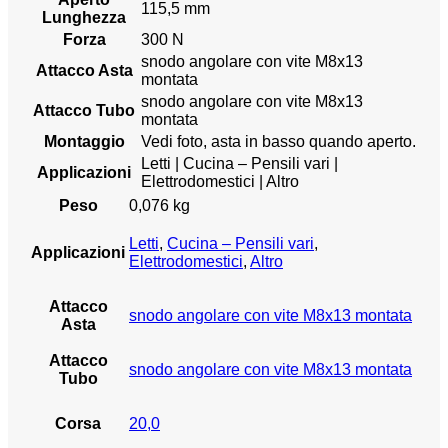
115,5 mm
Lunghezza
Forza
300 N
snodo angolare con vite M8x13
Attacco Asta
montata
snodo angolare con vite M8x13
Attacco Tubo
montata
Montaggio
Vedi foto, asta in basso quando aperto.
Letti | Cucina – Pensili vari |
Applicazioni
Elettrodomestici | Altro
Peso
0,076 kg
Letti
,
Cucina – Pensili vari
,
Applicazioni
Elettrodomestici
,
Altro
Attacco
snodo angolare con vite M8x13 montata
Asta
Attacco
snodo angolare con vite M8x13 montata
Tubo
Corsa
20,0