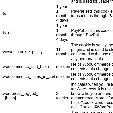
and is used for usage tr
1 year
1
PayPal sets this cookie
ts
month
transactions through P
4 days
1 year
1
PayPal sets this cooki
ts_c
month
through PayPal.
4 days
The cookie is set by 
11
plugin and is used to s
viewed_cookie_policy
months
consented to the use of 
any personal data.
Helps WooCommerce de
woocommerce_cart_hash
session
contents/data changes.
Helps WooCommerce de
woocommerce_items_in_cart
session
contents/data changes.
Indicates when you’re 
for Wordpress. It is use
wordpress_logged_in
2
know who you are and t
_[hash]
weeks
e-commerce. More info
https://codex.wordpres
ess_Cookies#WordPre
This cookie is used to s