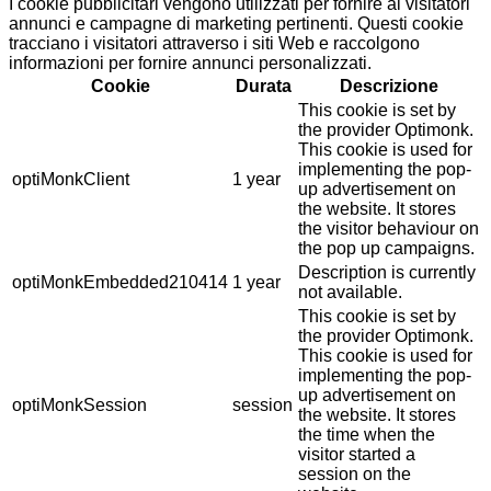
I cookie pubblicitari vengono utilizzati per fornire ai visitatori
annunci e campagne di marketing pertinenti. Questi cookie
tracciano i visitatori attraverso i siti Web e raccolgono
informazioni per fornire annunci personalizzati.
Cookie
Durata
Descrizione
This cookie is set by
the provider Optimonk.
This cookie is used for
implementing the pop-
optiMonkClient
1 year
up advertisement on
the website. It stores
the visitor behaviour on
the pop up campaigns.
Description is currently
optiMonkEmbedded210414
1 year
not available.
This cookie is set by
the provider Optimonk.
This cookie is used for
implementing the pop-
up advertisement on
optiMonkSession
session
the website. It stores
the time when the
visitor started a
session on the