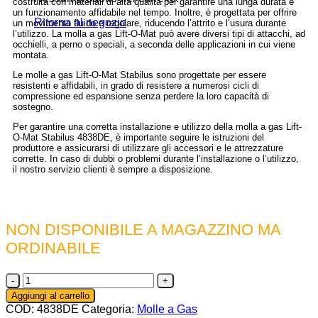
costruita con materiali di alta qualità per garantire una lunga durata e
un funzionamento affidabile nel tempo. Inoltre, è progettata per offrire
Ritorna al negozio
un movimento fluido e regolare, riducendo l’attrito e l’usura durante
l’utilizzo. La molla a gas Lift-O-Mat può avere diversi tipi di attacchi, ad
occhielli, a perno o speciali, a seconda delle applicazioni in cui viene
montata.
Le molle a gas Lift-O-Mat Stabilus sono progettate per essere
resistenti e affidabili, in grado di resistere a numerosi cicli di
compressione ed espansione senza perdere la loro capacità di
sostegno.
Per garantire una corretta installazione e utilizzo della molla a gas Lift-
O-Mat Stabilus 4838DE, è importante seguire le istruzioni del
produttore e assicurarsi di utilizzare gli accessori e le attrezzature
corrette. In caso di dubbi o problemi durante l’installazione o l’utilizzo,
il nostro servizio clienti è sempre a disposizione.
NON DISPONIBILE A MAGAZZINO MA
ORDINABILE
4838DE
-
Aggiungi al carrello
Molla
COD:
4838DE
Categoria:
Molle a Gas
a