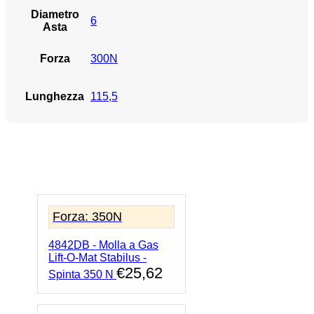
Diametro
6
Asta
Forza
300N
Lunghezza
115,5
Forza: 350N
4842DB - Molla a Gas
Lift-O-Mat Stabilus -
€
25,62
Spinta 350 N