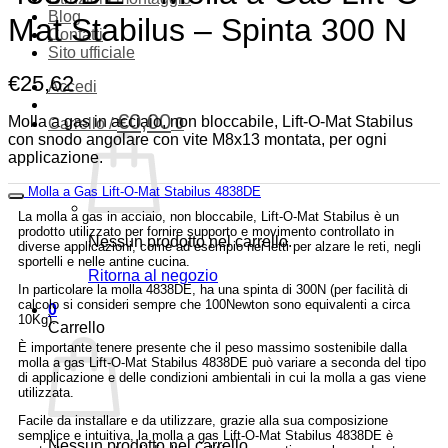
Blog
Mat Stabilus – Spinta 300 N
Contatti
Sito ufficiale
€
25,62
Accedi
€
0,00
Molla a gas in acciaio, non bloccabile, Lift-O-Mat Stabilus
Carrello /
0
con snodo angolare con vite M8x13 montata, per ogni
applicazione.
Molla a Gas Lift-O-Mat Stabilus 4838DE
La molla a gas in acciaio, non bloccabile, Lift-O-Mat Stabilus è un
prodotto utilizzato per fornire supporto e movimento controllato in
Nessun prodotto nel carrello.
diverse applicazioni, come ad esempio nei letti per alzare le reti, negli
sportelli e nelle antine cucina.
Ritorna al negozio
In particolare la molla 4838DE, ha una spinta di 300N (per facilità di
calcolo si consideri sempre che 100Newton sono equivalenti a circa
0
10Kg).
Carrello
È importante tenere presente che il peso massimo sostenibile dalla
molla a gas Lift-O-Mat Stabilus 4838DE può variare a seconda del tipo
di applicazione e delle condizioni ambientali in cui la molla a gas viene
utilizzata.
Facile da installare e da utilizzare, grazie alla sua composizione
semplice e intuitiva, la molla a gas Lift-O-Mat Stabilus 4838DE è
Nessun prodotto nel carrello.