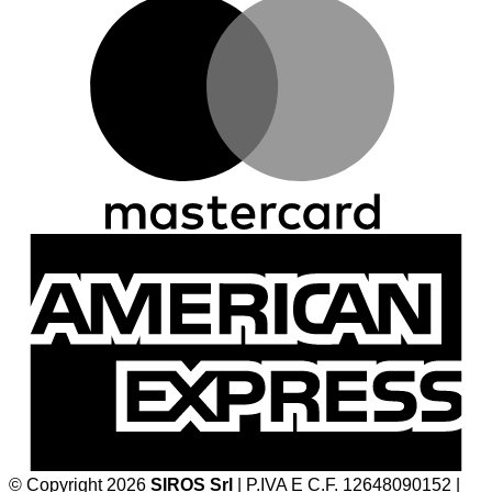
M
A
E
© Copyright 2026
SIROS Srl
| P.IVA E C.F. 12648090152 |