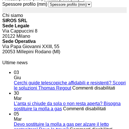
Spessore profilo (mm)
Chi siamo
SIROS SRL
Sede Legale
Via Cappuccini 8
20122 Milano
Sede Operativa
Via Papa Giovanni XXIII, 55
20053 Millepini Rodano (MI)
Ultime news
03
Giu
Cerchi guide telescopiche affidabili e resistenti? Scopri
su
le soluzioni Thomas Regout
Commenti disabilitati
Cerchi
30
guide
Mar
telesc
L’anta si chiude da sola o non resta aperta? Bisogna
su
affidabi
sostituire la molla a gas
Commenti disabilitati
L’anta
e
05
si
resiste
Mar
chiude
Scopri
Devo sostituire la molla a gas per alzare il letto