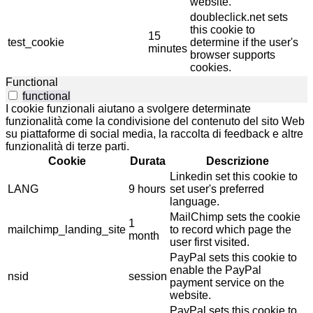
website.
doubleclick.net sets
this cookie to
15
test_cookie
determine if the user's
minutes
browser supports
cookies.
Functional
functional
I cookie funzionali aiutano a svolgere determinate
funzionalità come la condivisione del contenuto del sito Web
su piattaforme di social media, la raccolta di feedback e altre
funzionalità di terze parti.
Cookie
Durata
Descrizione
Linkedin set this cookie to
LANG
9 hours
set user's preferred
language.
MailChimp sets the cookie
1
mailchimp_landing_site
to record which page the
month
user first visited.
PayPal sets this cookie to
enable the PayPal
nsid
session
payment service on the
website.
PayPal sets this cookie to