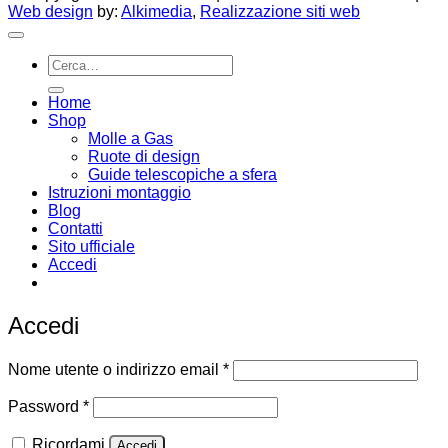
Web design
by:
Alkimedia
,
Realizzazione siti web
Cerca:
Home
Shop
Molle a Gas
Ruote di design
Guide telescopiche a sfera
Istruzioni montaggio
Blog
Contatti
Sito ufficiale
Accedi
Email:
infoweb@enearossi.it
Accedi
Richiesto
Nome utente o indirizzo email
*
Richiesto
Password
*
Ricordami
Accedi