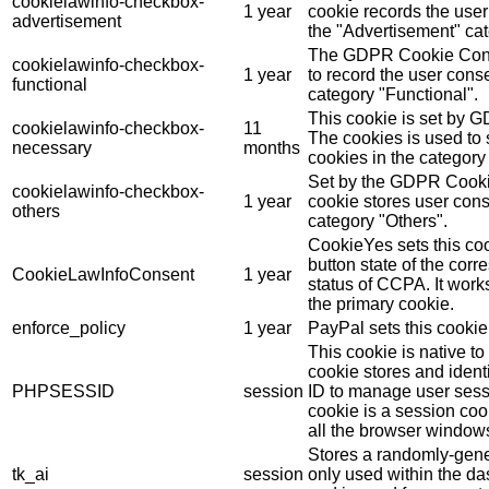
cookielawinfo-checkbox-
1 year
cookie records the user
advertisement
the "Advertisement" cat
The GDPR Cookie Conse
cookielawinfo-checkbox-
1 year
to record the user conse
functional
category "Functional".
This cookie is set by 
cookielawinfo-checkbox-
11
The cookies is used to 
necessary
months
cookies in the category
Set by the GDPR Cookie
cookielawinfo-checkbox-
1 year
cookie stores user cons
others
category "Others".
CookieYes sets this coo
button state of the cor
CookieLawInfoConsent
1 year
status of CCPA. It work
the primary cookie.
enforce_policy
1 year
PayPal sets this cookie
This cookie is native t
cookie stores and ident
PHPSESSID
session
ID to manage user sess
cookie is a session coo
all the browser window
Stores a randomly-gene
tk_ai
session
only used within the d