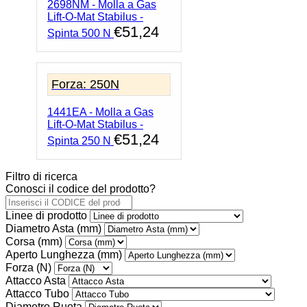
2698NM - Molla a Gas
Lift-O-Mat Stabilus -
€
51,24
Spinta 500 N
Forza: 250N
1441EA - Molla a Gas
Lift-O-Mat Stabilus -
€
51,24
Spinta 250 N
Filtro di ricerca
Conosci il codice del prodotto?
Linee di prodotto
Diametro Asta (mm)
Corsa (mm)
Aperto Lunghezza (mm)
Forza (N)
Attacco Asta
Attacco Tubo
Diametro Ruota