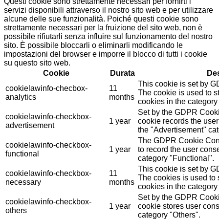
Questi cookie sono strettamente necessari per fornirti i
servizi disponibili attraverso il nostro sito web e per utilizzare
alcune delle sue funzionalità. Poiché questi cookie sono
strettamente necessari per la fruizione del sito web, non è
possibile rifiutarli senza influire sul funzionamento del nostro
sito. È possibile bloccarli o eliminarli modificando le
impostazioni del browser e imporre il blocco di tutti i cookie
su questo sito web.
Cookie
Durata
Des
This cookie is set by 
cookielawinfo-checbox-
11
The cookie is used to st
analytics
months
cookies in the category 
Set by the GDPR Cookie
cookielawinfo-checkbox-
1 year
cookie records the user
advertisement
the "Advertisement" cat
The GDPR Cookie Conse
cookielawinfo-checkbox-
1 year
to record the user conse
functional
category "Functional".
This cookie is set by 
cookielawinfo-checkbox-
11
The cookies is used to 
necessary
months
cookies in the category
Set by the GDPR Cookie
cookielawinfo-checkbox-
1 year
cookie stores user cons
others
category "Others".