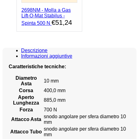
2698NM - Molla a Gas
Lift-O-Mat Stabilus -
€
51,24
Spinta 500 N
Descrizione
Informazioni aggiuntive
Caratteristiche tecniche:
Diametro
10 mm
Asta
Corsa
400,0 mm
Aperto
885,0 mm
Lunghezza
Forza
700 N
snodo angolare per sfera diametro 10
Attacco Asta
mm
snodo angolare per sfera diametro 10
Attacco Tubo
mm