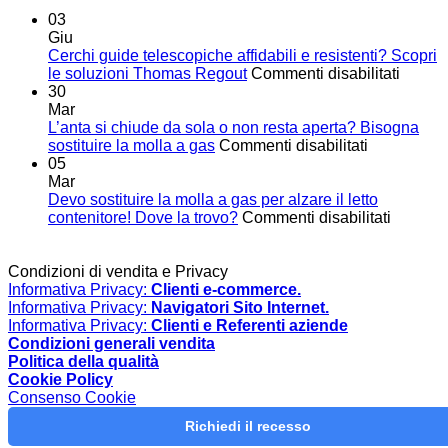
03
Giu
Cerchi guide telescopiche affidabili e resistenti? Scopri
su
le soluzioni Thomas Regout
Commenti disabilitati
Cerchi
30
guide
Mar
telesc
L’anta si chiude da sola o non resta aperta? Bisogna
su
affidabi
sostituire la molla a gas
Commenti disabilitati
L’anta
e
05
si
resiste
Mar
chiude
Scopri
Devo sostituire la molla a gas per alzare il letto
da
su
le
contenitore! Dove la trovo?
Commenti disabilitati
sola
Devo
soluzi
o
sostituir
Thoma
non
la
Regou
Condizioni di vendita e Privacy
resta
molla
Informativa Privacy:
Clienti e-commerce.
aperta?
a
Informativa Privacy:
Navigatori Sito Internet.
Bisogna
gas
Informativa Privacy:
Clienti e Referenti aziende
sostituire
per
Condizioni generali vendita
la
alzare
Politica della qualità
molla
il
Cookie Policy
a
letto
Consenso Cookie
gas
contenit
Richiedi il recesso
Dove