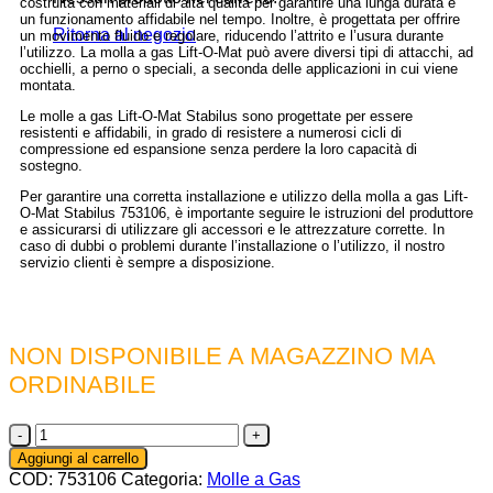
costruita con materiali di alta qualità per garantire una lunga durata e
un funzionamento affidabile nel tempo. Inoltre, è progettata per offrire
Ritorna al negozio
un movimento fluido e regolare, riducendo l’attrito e l’usura durante
l’utilizzo. La molla a gas Lift-O-Mat può avere diversi tipi di attacchi, ad
occhielli, a perno o speciali, a seconda delle applicazioni in cui viene
montata.
Le molle a gas Lift-O-Mat Stabilus sono progettate per essere
resistenti e affidabili, in grado di resistere a numerosi cicli di
compressione ed espansione senza perdere la loro capacità di
sostegno.
Per garantire una corretta installazione e utilizzo della molla a gas Lift-
O-Mat Stabilus 753106, è importante seguire le istruzioni del produttore
e assicurarsi di utilizzare gli accessori e le attrezzature corrette. In
caso di dubbi o problemi durante l’installazione o l’utilizzo, il nostro
servizio clienti è sempre a disposizione.
NON DISPONIBILE A MAGAZZINO MA
ORDINABILE
753106
-
Aggiungi al carrello
Molla
COD:
753106
Categoria:
Molle a Gas
a