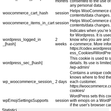
months
consented to the use of 
any personal data.
Helps WooCommerce de
woocommerce_cart_hash
session
contents/data changes.
Helps WooCommerce de
woocommerce_items_in_cart
session
contents/data changes.
Indicates when you’re 
for Wordpress. It is use
wordpress_logged_in
2
know who you are and t
_[hash]
weeks
e-commerce. More info
https://codex.wordpres
ess_Cookies#WordPre
This cookie is used to s
wordpress_sec_[hash]
details. Its use is limi
/wp-admin/
Contains a unique code 
knows where to find the
wp_woocommerce_session_
2 days
each customer.
https://woocommerce.
cookies/
WordPress sets this co
wpEmojiSettingsSupports
session
with emojis on a WordPr
if the user's browser ca
Statistici