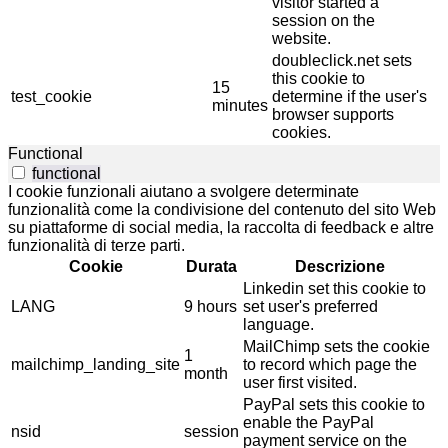
visitor started a
session on the
website.
doubleclick.net sets
this cookie to
15
test_cookie
determine if the user's
minutes
browser supports
cookies.
Functional
functional
I cookie funzionali aiutano a svolgere determinate
funzionalità come la condivisione del contenuto del sito Web
su piattaforme di social media, la raccolta di feedback e altre
funzionalità di terze parti.
Cookie
Durata
Descrizione
Linkedin set this cookie to
LANG
9 hours
set user's preferred
language.
MailChimp sets the cookie
1
mailchimp_landing_site
to record which page the
month
user first visited.
PayPal sets this cookie to
enable the PayPal
nsid
session
payment service on the