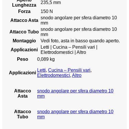
235,5 mm
Lunghezza
Forza
150 N
snodo angolare per sfera diametro 10
Attacco Asta
mm
snodo angolare per sfera diametro 10
Attacco Tubo
mm
Montaggio
Vedi foto, asta in basso quando aperto.
Letti | Cucina – Pensili vari |
Applicazioni
Elettrodomestici | Altro
Peso
0,089 kg
Letti
,
Cucina – Pensili vari
,
Applicazioni
Elettrodomestici
,
Altro
Attacco
snodo angolare per sfera diametro 10
Asta
mm
Attacco
snodo angolare per sfera diametro 10
Tubo
mm