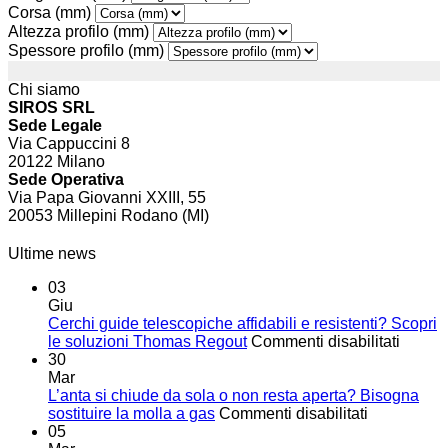
Corsa (mm)
Altezza profilo (mm)
Spessore profilo (mm)
Chi siamo
SIROS SRL
Sede Legale
Via Cappuccini 8
20122 Milano
Sede Operativa
Via Papa Giovanni XXIII, 55
20053 Millepini Rodano (MI)
Ultime news
03
Giu
Cerchi guide telescopiche affidabili e resistenti? Scopri
su
le soluzioni Thomas Regout
Commenti disabilitati
Cerchi
30
guide
Mar
telesc
L’anta si chiude da sola o non resta aperta? Bisogna
su
affidabi
sostituire la molla a gas
Commenti disabilitati
L’anta
e
05