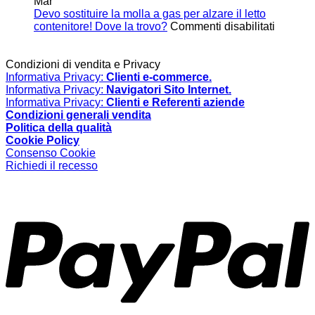
si
resiste
Mar
chiude
Scopri
Devo sostituire la molla a gas per alzare il letto
da
su
le
contenitore! Dove la trovo?
Commenti disabilitati
sola
Devo
soluzi
o
sostituir
Thoma
non
la
Regou
Condizioni di vendita e Privacy
resta
molla
Informativa Privacy:
Clienti e-commerce.
aperta?
a
Informativa Privacy:
Navigatori Sito Internet.
Bisogna
gas
Informativa Privacy:
Clienti e Referenti aziende
sostituire
per
Condizioni generali vendita
la
alzare
Politica della qualità
molla
il
Cookie Policy
a
letto
Consenso Cookie
gas
contenit
Richiedi il recesso
Dove
la
P
trovo?