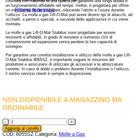
costruita con materiali di alta qualità per garantire una lunga durata e
un funzionamento affidabile nel tempo. Inoltre, è progettata per offrire
Ritorna al negozio
un movimento fluido e regolare, riducendo l’attrito e l’usura durante
l’utilizzo. La molla a gas Lift-O-Mat può avere diversi tipi di attacchi, ad
occhielli, a perno o speciali, a seconda delle applicazioni in cui viene
montata.
Le molle a gas Lift-O-Mat Stabilus sono progettate per essere
resistenti e affidabili, in grado di resistere a numerosi cicli di
compressione ed espansione senza perdere la loro capacità di
sostegno.
Per garantire una corretta installazione e utilizzo della molla a gas Lift-
O-Mat Stabilus 8055SZ, è importante seguire le istruzioni del
produttore e assicurarsi di utilizzare gli accessori e le attrezzature
corrette. In caso di dubbi o problemi durante l’installazione o l’utilizzo,
il nostro servizio clienti è sempre a disposizione.
NON DISPONIBILE A MAGAZZINO MA
ORDINABILE
8055SZ
-
Aggiungi al carrello
Molla
COD:
8055SZ
Categoria:
Molle a Gas
a