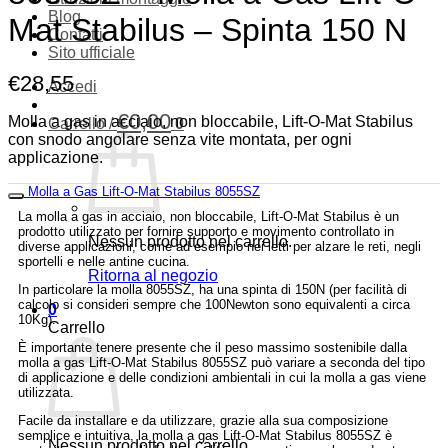
Blog
Mat Stabilus – Spinta 150 N
Contatti
Sito ufficiale
€
28,55
Accedi
€
0,00
Molla a gas in acciaio, non bloccabile, Lift-O-Mat Stabilus
Carrello /
0
con snodo angolare senza vite montata, per ogni
applicazione.
Molla a Gas Lift-O-Mat Stabilus 8055SZ
La molla a gas in acciaio, non bloccabile, Lift-O-Mat Stabilus è un
prodotto utilizzato per fornire supporto e movimento controllato in
Nessun prodotto nel carrello.
diverse applicazioni, come ad esempio nei letti per alzare le reti, negli
sportelli e nelle antine cucina.
Ritorna al negozio
In particolare la molla 8055SZ, ha una spinta di 150N (per facilità di
calcolo si consideri sempre che 100Newton sono equivalenti a circa
0
10Kg).
Carrello
È importante tenere presente che il peso massimo sostenibile dalla
molla a gas Lift-O-Mat Stabilus 8055SZ può variare a seconda del tipo
di applicazione e delle condizioni ambientali in cui la molla a gas viene
utilizzata.
Facile da installare e da utilizzare, grazie alla sua composizione
semplice e intuitiva, la molla a gas Lift-O-Mat Stabilus 8055SZ è
Nessun prodotto nel carrello.