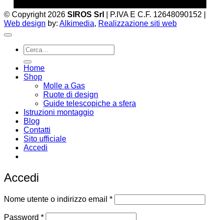
© Copyright 2026
SIROS Srl
| P.IVA E C.F. 12648090152 |
Web design
by:
Alkimedia
,
Realizzazione siti web
Cerca:
Home
Shop
Molle a Gas
Ruote di design
Guide telescopiche a sfera
Istruzioni montaggio
Blog
Contatti
Sito ufficiale
Accedi
Email:
infoweb@enearossi.it
Accedi
Richiesto
Nome utente o indirizzo email
*
Richiesto
Password
*