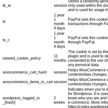
Stores a randomly-gene
tk_ai
session
only used within the d
and is used for usage tr
1 year
1
PayPal sets this cookie
ts
month
transactions through P
4 days
1 year
1
PayPal sets this cooki
ts_c
month
through PayPal.
4 days
The cookie is set by 
11
plugin and is used to s
viewed_cookie_policy
months
consented to the use of 
any personal data.
Helps WooCommerce de
woocommerce_cart_hash
session
contents/data changes.
Helps WooCommerce de
woocommerce_items_in_cart
session
contents/data changes.
Indicates when you’re 
for Wordpress. It is use
wordpress_logged_in
2
know who you are and t
_[hash]
weeks
e-commerce. More info
https://codex.wordpres