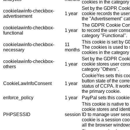
cookies in the category 
Set by the GDPR Cookie
cookielawinfo-checkbox-
1 year
cookie records the user
advertisement
the "Advertisement" cat
The GDPR Cookie Conse
cookielawinfo-checkbox-
1 year
to record the user conse
functional
category "Functional".
This cookie is set by 
cookielawinfo-checkbox-
11
The cookies is used to 
necessary
months
cookies in the category
Set by the GDPR Cookie
cookielawinfo-checkbox-
1 year
cookie stores user cons
others
category "Others".
CookieYes sets this coo
button state of the cor
CookieLawInfoConsent
1 year
status of CCPA. It work
the primary cookie.
enforce_policy
1 year
PayPal sets this cookie
This cookie is native t
cookie stores and ident
PHPSESSID
session
ID to manage user sess
cookie is a session coo
all the browser window