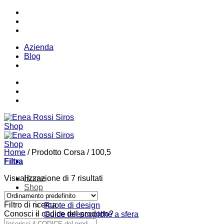
Salta
Telefono:
+ 39 02 7539121
ai
contenuti
Email:
infoweb@enearossi.it
Azienda
Blog
Telefono:
+ 39 02 7539121
Email:
infoweb@enearossi.it
Home
/
Prodotto Corsa
/
100,5
Filtra
Visualizzazione di 7 risultati
Home
Shop
Molle a Gas
Filtro di ricerca
Ruote di design
Conosci il codice del prodotto?
Guide telescopiche a sfera
Istruzioni montaggio