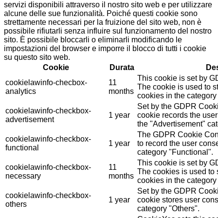
servizi disponibili attraverso il nostro sito web e per utilizzare
alcune delle sue funzionalità. Poiché questi cookie sono
strettamente necessari per la fruizione del sito web, non è
possibile rifiutarli senza influire sul funzionamento del nostro
sito. È possibile bloccarli o eliminarli modificando le
impostazioni del browser e imporre il blocco di tutti i cookie
su questo sito web.
Cookie
Durata
Des
This cookie is set by 
cookielawinfo-checbox-
11
The cookie is used to st
analytics
months
cookies in the category 
Set by the GDPR Cookie
cookielawinfo-checkbox-
1 year
cookie records the user
advertisement
the "Advertisement" cat
The GDPR Cookie Conse
cookielawinfo-checkbox-
1 year
to record the user conse
functional
category "Functional".
This cookie is set by 
cookielawinfo-checkbox-
11
The cookies is used to 
necessary
months
cookies in the category
Set by the GDPR Cookie
cookielawinfo-checkbox-
1 year
cookie stores user cons
others
category "Others".