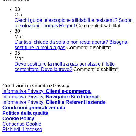
03
Giu
Cerchi guide telescopiche affidabili e resistenti? Scopri
su
le soluzioni Thomas Regout
Commenti disabilitati
Cerchi
30
guide
Mar
telesc
L’anta si chiude da sola o non resta aperta? Bisogna
su
affidabi
sostituire la molla a gas
Commenti disabilitati
L’anta
e
05
si
resiste
Mar
chiude
Scopri
Devo sostituire la molla a gas per alzare il letto
da
su
le
contenitore! Dove la trovo?
Commenti disabilitati
sola
Devo
soluzi
o
sostituir
Thoma
non
la
Regou
Condizioni di vendita e Privacy
resta
molla
Informativa Privacy:
Clienti e-commerce.
aperta?
a
Informativa Privacy:
Navigatori Sito Internet.
Bisogna
gas
Informativa Privacy:
Clienti e Referenti aziende
sostituire
per
Condizioni generali vendita
la
alzare
Politica della qualità
molla
il
Cookie Policy
a
letto
Consenso Cookie
gas
contenit
Richiedi il recesso
Dove