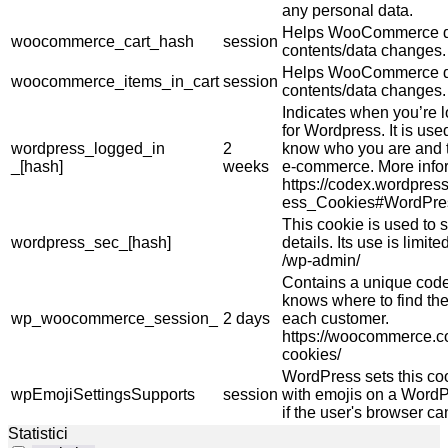
any personal data.
Helps WooCommerce de
woocommerce_cart_hash
session
contents/data changes.
Helps WooCommerce de
woocommerce_items_in_cart
session
contents/data changes.
Indicates when you’re 
for Wordpress. It is use
wordpress_logged_in
2
know who you are and t
_[hash]
weeks
e-commerce. More info
https://codex.wordpres
ess_Cookies#WordPre
This cookie is used to s
wordpress_sec_[hash]
details. Its use is limi
/wp-admin/
Contains a unique code 
knows where to find the
wp_woocommerce_session_
2 days
each customer.
https://woocommerce.
cookies/
WordPress sets this co
wpEmojiSettingsSupports
session
with emojis on a WordPr
if the user's browser ca
Statistici