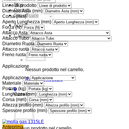
Blog
Linee di prodotto
Contatti
Diametro Asta (mm)
Sito ufficiale
Corsa (mm)
Aperto Lunghezza (mm)
Accedi
Forza (N)
Attacco Asta
€
0,00
Carrello /
0
Attacco Tubo
Diametro Ruota
Attacco ruota
Freno ruota
Applicazione
Nessun prodotto nel carrello.
Applicazione
Ritorna al negozio
Materiale
Portata (kg)
0
Lunghezza (mm)
Carrello
Corsa (mm)
Altezza profilo (mm)
Spessore profilo (mm)
Anteprima
Nessun prodotto nel carrello.