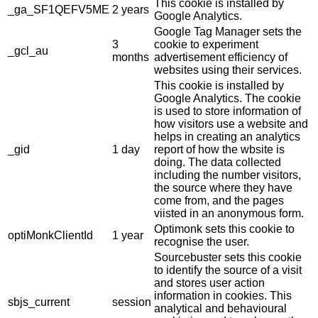
This cookie is installed by
_ga_SF1QEFV5ME
2 years
Google Analytics.
Google Tag Manager sets the
3
cookie to experiment
_gcl_au
months
advertisement efficiency of
websites using their services.
This cookie is installed by
Google Analytics. The cookie
is used to store information of
how visitors use a website and
helps in creating an analytics
_gid
1 day
report of how the wbsite is
doing. The data collected
including the number visitors,
the source where they have
come from, and the pages
viisted in an anonymous form.
Optimonk sets this cookie to
optiMonkClientId
1 year
recognise the user.
Sourcebuster sets this cookie
to identify the source of a visit
and stores user action
information in cookies. This
sbjs_current
session
analytical and behavioural