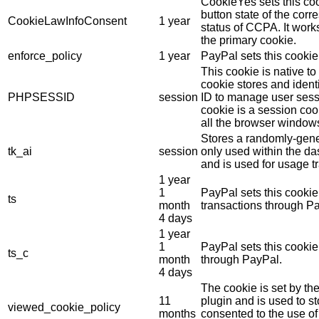
CookieYes sets this coo
button state of the cor
CookieLawInfoConsent
1 year
status of CCPA. It work
the primary cookie.
enforce_policy
1 year
PayPal sets this cookie
This cookie is native t
cookie stores and ident
PHPSESSID
session
ID to manage user sess
cookie is a session coo
all the browser window
Stores a randomly-gene
tk_ai
session
only used within the d
and is used for usage tr
1 year
1
PayPal sets this cookie
ts
month
transactions through P
4 days
1 year
1
PayPal sets this cooki
ts_c
month
through PayPal.
4 days
The cookie is set by 
11
plugin and is used to s
viewed_cookie_policy
months
consented to the use of 