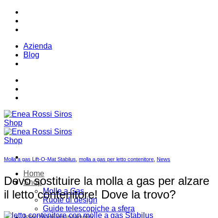
Salta
Telefono:
+ 39 02 7539121
ai
contenuti
Email:
infoweb@enearossi.it
Azienda
Blog
Telefono:
+ 39 02 7539121
Email:
infoweb@enearossi.it
Molla a gas Lift-O-Mat Stabilus
,
molla a gas per letto contenitore
,
News
Home
Devo sostituire la molla a gas per alzare
Shop
Molle a Gas
il letto contenitore! Dove la trovo?
Ruote di design
Guide telescopiche a sfera
Istruzioni montaggio