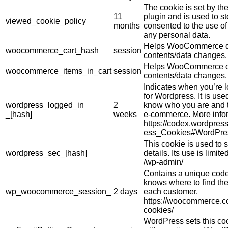
The cookie is set by 
11
plugin and is used to s
viewed_cookie_policy
months
consented to the use of 
any personal data.
Helps WooCommerce de
woocommerce_cart_hash
session
contents/data changes.
Helps WooCommerce de
woocommerce_items_in_cart
session
contents/data changes.
Indicates when you’re 
for Wordpress. It is use
wordpress_logged_in
2
know who you are and t
_[hash]
weeks
e-commerce. More info
https://codex.wordpres
ess_Cookies#WordPre
This cookie is used to s
wordpress_sec_[hash]
details. Its use is limi
/wp-admin/
Contains a unique code 
knows where to find the
wp_woocommerce_session_
2 days
each customer.
https://woocommerce.
cookies/
WordPress sets this co