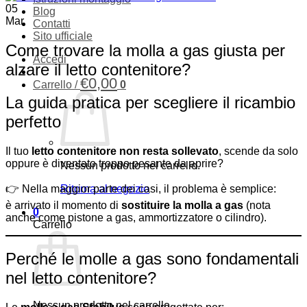
05
Blog
Mar
Contatti
Sito ufficiale
Come trovare la molla a gas giusta per
Accedi
alzare il letto contenitore?
€
0,00
Carrello /
0
La guida pratica per scegliere il ricambio
perfetto
Il tuo
letto contenitore non resta sollevato
, scende da solo
oppure è diventato troppo pesante da aprire?
Nessun prodotto nel carrello.
👉 Nella maggior parte dei casi, il problema è semplice:
Ritorna al negozio
è arrivato il momento di
sostituire la molla a gas
(nota
0
anche come pistone a gas, ammortizzatore o cilindro).
Carrello
Perché le molle a gas sono fondamentali
nel letto contenitore?
Nessun prodotto nel carrello.