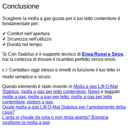
Conclusione
Scegliere la molla a gas giusta per il tuo letto contenitore è
fondamentale per:
✔ Comfort nell’apertura
✔ Sicurezza nell’utilizzo
✔ Durata nel tempo
🚀 Con Stabilus e il supporto tecnico di
Enea Rossi e Siros
,
hai la certezza di trovare il ricambio perfetto senza errori.
👉 Contattaci oggi stesso e rimetti in funzione il tuo letto in
modo semplice e sicuro.
Questo elemento è stato inserito in
Molla a gas Lift-O-Mat
Stabilus
,
molla a gas per letto contenitore
,
News
e taggato
molle a gas
,
molle a gas per letto
,
molle a gas per letto
contenitore
,
pistoni a gas
.
Quale molla a gas Lift-O-Mat Stabilus per l’arredamento della
casa?
L’anta si chiude da sola o non resta aperta? Bisogna
sostituire la molla a gas