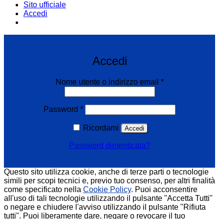
Sito ufficiale
Accedi
Email:
infoweb@enearossi.it
Accedi
Richiesto
Nome utente o indirizzo email
*
Richiesto
Password
*
Ricordami
Accedi
Password dimenticata?
Questo sito utilizza cookie, anche di terze parti o tecnologie
simili per scopi tecnici e, previo tuo consenso, per altri finalità
come specificato nella
Cookie Policy
. Puoi acconsentire
all'uso di tali tecnologie utilizzando il pulsante "Accetta Tutti"
o negare e chiudere l'avviso utilizzando il pulsante "Rifiuta
tutti". Puoi liberamente dare, negare o revocare il tuo