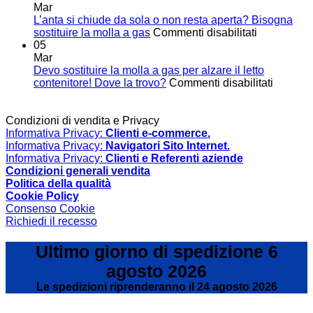
guide
Mar
telesc
L’anta si chiude da sola o non resta aperta? Bisogna
su
affidabi
sostituire la molla a gas
Commenti disabilitati
L’anta
e
05
si
resiste
Mar
chiude
Scopri
Devo sostituire la molla a gas per alzare il letto
da
su
le
contenitore! Dove la trovo?
Commenti disabilitati
sola
Devo
soluzi
o
sostituir
Thoma
non
la
Regou
Condizioni di vendita e Privacy
resta
molla
Informativa Privacy:
Clienti e-commerce.
aperta?
a
Informativa Privacy:
Navigatori Sito Internet.
Bisogna
gas
Informativa Privacy:
Clienti e Referenti aziende
sostituire
per
Condizioni generali vendita
la
alzare
Politica della qualità
molla
il
Cookie Policy
a
letto
Consenso Cookie
gas
contenit
Richiedi il recesso
Dove
la
Ultimo giorno di spedizione 6
trovo?
agosto 2026
Le spedizioni riprenderanno il 24 agosto 2026
P