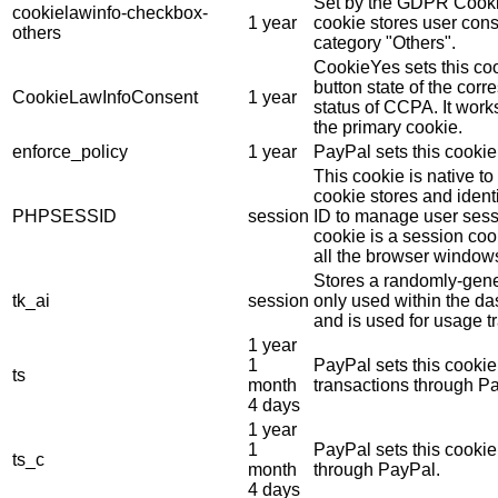
Set by the GDPR Cookie
cookielawinfo-checkbox-
1 year
cookie stores user cons
others
category "Others".
CookieYes sets this coo
button state of the cor
CookieLawInfoConsent
1 year
status of CCPA. It work
the primary cookie.
enforce_policy
1 year
PayPal sets this cookie
This cookie is native t
cookie stores and ident
PHPSESSID
session
ID to manage user sess
cookie is a session coo
all the browser window
Stores a randomly-gene
tk_ai
session
only used within the d
and is used for usage tr
1 year
1
PayPal sets this cookie
ts
month
transactions through P
4 days
1 year
1
PayPal sets this cooki
ts_c
month
through PayPal.
4 days