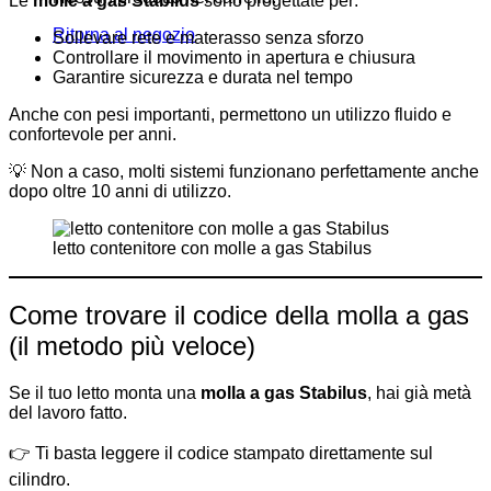
Le
molle a gas Stabilus
sono progettate per:
Ritorna al negozio
Sollevare rete e materasso senza sforzo
Controllare il movimento in apertura e chiusura
Garantire sicurezza e durata nel tempo
Anche con pesi importanti, permettono un utilizzo fluido e
confortevole per anni.
💡 Non a caso, molti sistemi funzionano perfettamente anche
dopo oltre 10 anni di utilizzo.
letto contenitore con molle a gas Stabilus
Come trovare il codice della molla a gas
(il metodo più veloce)
Se il tuo letto monta una
molla a gas Stabilus
, hai già metà
del lavoro fatto.
👉 Ti basta leggere il codice stampato direttamente sul
cilindro.