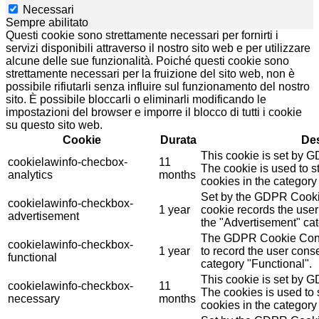
Necessari
Sempre abilitato
Questi cookie sono strettamente necessari per fornirti i
servizi disponibili attraverso il nostro sito web e per utilizzare
alcune delle sue funzionalità. Poiché questi cookie sono
strettamente necessari per la fruizione del sito web, non è
possibile rifiutarli senza influire sul funzionamento del nostro
sito. È possibile bloccarli o eliminarli modificando le
impostazioni del browser e imporre il blocco di tutti i cookie
su questo sito web.
Cookie
Durata
Des
This cookie is set by 
cookielawinfo-checbox-
11
The cookie is used to st
analytics
months
cookies in the category 
Set by the GDPR Cookie
cookielawinfo-checkbox-
1 year
cookie records the user
advertisement
the "Advertisement" cat
The GDPR Cookie Conse
cookielawinfo-checkbox-
1 year
to record the user conse
functional
category "Functional".
This cookie is set by 
cookielawinfo-checkbox-
11
The cookies is used to 
necessary
months
cookies in the category