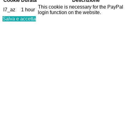
Cookie
Durata
Descrizione
This cookie is necessary for the PayPal
l7_az
1 hour
login function on the website.
Salva e accetta