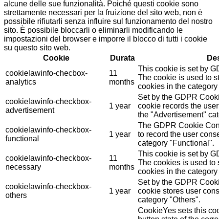
alcune delle sue funzionalità. Poiché questi cookie sono
strettamente necessari per la fruizione del sito web, non è
possibile rifiutarli senza influire sul funzionamento del nostro
sito. È possibile bloccarli o eliminarli modificando le
impostazioni del browser e imporre il blocco di tutti i cookie
su questo sito web.
Cookie
Durata
Des
This cookie is set by 
cookielawinfo-checbox-
11
The cookie is used to st
analytics
months
cookies in the category 
Set by the GDPR Cookie
cookielawinfo-checkbox-
1 year
cookie records the user
advertisement
the "Advertisement" cat
The GDPR Cookie Conse
cookielawinfo-checkbox-
1 year
to record the user conse
functional
category "Functional".
This cookie is set by 
cookielawinfo-checkbox-
11
The cookies is used to 
necessary
months
cookies in the category
Set by the GDPR Cookie
cookielawinfo-checkbox-
1 year
cookie stores user cons
others
category "Others".
CookieYes sets this coo