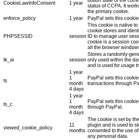
button state of the cor
CookieLawInfoConsent
1 year
status of CCPA. It work
the primary cookie.
enforce_policy
1 year
PayPal sets this cookie
This cookie is native t
cookie stores and ident
PHPSESSID
session
ID to manage user sess
cookie is a session coo
all the browser window
Stores a randomly-gene
tk_ai
session
only used within the d
and is used for usage tr
1 year
1
PayPal sets this cookie
ts
month
transactions through P
4 days
1 year
1
PayPal sets this cooki
ts_c
month
through PayPal.
4 days
The cookie is set by 
11
plugin and is used to s
viewed_cookie_policy
months
consented to the use of 
any personal data.