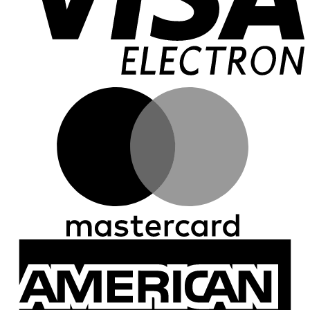
M
A
E