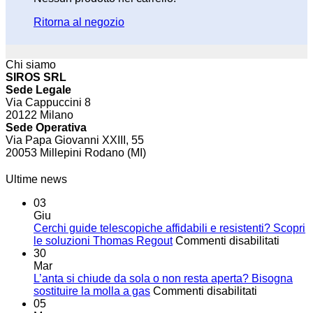
Ritorna al negozio
Chi siamo
SIROS SRL
Sede Legale
Via Cappuccini 8
20122 Milano
Sede Operativa
Via Papa Giovanni XXIII, 55
20053 Millepini Rodano (MI)
Ultime news
03
Giu
Cerchi guide telescopiche affidabili e resistenti? Scopri
su
le soluzioni Thomas Regout
Commenti disabilitati
Cerchi
30
guide
Mar
telesc
L’anta si chiude da sola o non resta aperta? Bisogna
su
affidabi
sostituire la molla a gas
Commenti disabilitati
L’anta
e
05