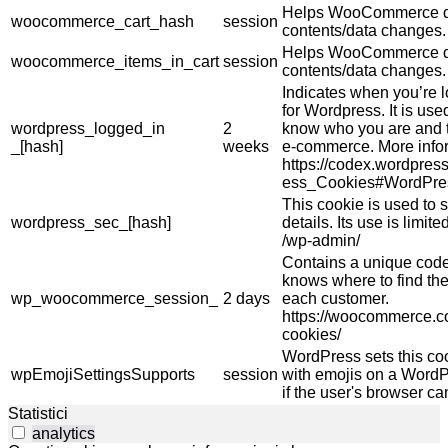
Helps WooCommerce de
woocommerce_cart_hash
session
contents/data changes.
Helps WooCommerce de
woocommerce_items_in_cart
session
contents/data changes.
Indicates when you’re 
for Wordpress. It is use
wordpress_logged_in
2
know who you are and t
_[hash]
weeks
e-commerce. More info
https://codex.wordpres
ess_Cookies#WordPre
This cookie is used to s
wordpress_sec_[hash]
details. Its use is limi
/wp-admin/
Contains a unique code 
knows where to find the
wp_woocommerce_session_
2 days
each customer.
https://woocommerce.
cookies/
WordPress sets this co
wpEmojiSettingsSupports
session
with emojis on a WordPr
if the user's browser ca
Statistici
analytics