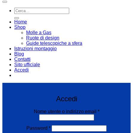
Cerca:
Home
Shop
Molle a Gas
Ruote di design
Guide telescopiche a sfera
Istruzioni montaggio
Blog
Contatti
Sito ufficiale
Accedi
Email:
infoweb@enearossi.it
Accedi
Richiesto
Nome utente o indirizzo email
*
Richiesto
Password
*