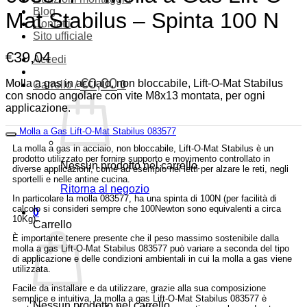
Blog
Mat Stabilus – Spinta 100 N
Contatti
Sito ufficiale
€
39,04
Accedi
€
0,00
Molla a gas in acciaio, non bloccabile, Lift-O-Mat Stabilus
Carrello /
0
con snodo angolare con vite M8x13 montata, per ogni
applicazione.
Molla a Gas Lift-O-Mat Stabilus 083577
La molla a gas in acciaio, non bloccabile, Lift-O-Mat Stabilus è un
prodotto utilizzato per fornire supporto e movimento controllato in
Nessun prodotto nel carrello.
diverse applicazioni, come ad esempio nei letti per alzare le reti, negli
sportelli e nelle antine cucina.
Ritorna al negozio
In particolare la molla 083577, ha una spinta di 100N (per facilità di
calcolo si consideri sempre che 100Newton sono equivalenti a circa
0
10Kg).
Carrello
È importante tenere presente che il peso massimo sostenibile dalla
molla a gas Lift-O-Mat Stabilus 083577 può variare a seconda del tipo
di applicazione e delle condizioni ambientali in cui la molla a gas viene
utilizzata.
Facile da installare e da utilizzare, grazie alla sua composizione
semplice e intuitiva, la molla a gas Lift-O-Mat Stabilus 083577 è
Nessun prodotto nel carrello.