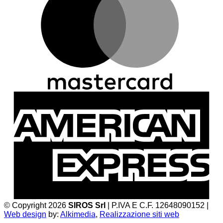
A
E
© Copyright 2026
SIROS Srl
| P.IVA E C.F. 12648090152 |
Web design
by:
Alkimedia
,
Realizzazione siti web