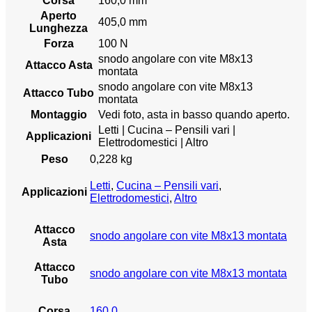
Corsa
160,0 mm
Aperto
405,0 mm
Lunghezza
Forza
100 N
snodo angolare con vite M8x13
Attacco Asta
montata
snodo angolare con vite M8x13
Attacco Tubo
montata
Montaggio
Vedi foto, asta in basso quando aperto.
Letti | Cucina – Pensili vari |
Applicazioni
Elettrodomestici | Altro
Peso
0,228 kg
Letti
,
Cucina – Pensili vari
,
Applicazioni
Elettrodomestici
,
Altro
Attacco
snodo angolare con vite M8x13 montata
Asta
Attacco
snodo angolare con vite M8x13 montata
Tubo
Corsa
160,0