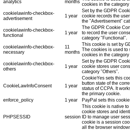
analytics
months
cookies in the category 
Set by the GDPR Cookie
cookielawinfo-checkbox-
1 year
cookie records the user
advertisement
the "Advertisement" cat
The GDPR Cookie Conse
cookielawinfo-checkbox-
1 year
to record the user conse
functional
category "Functional".
This cookie is set by 
cookielawinfo-checkbox-
11
The cookies is used to 
necessary
months
cookies in the category
Set by the GDPR Cookie
cookielawinfo-checkbox-
1 year
cookie stores user cons
others
category "Others".
CookieYes sets this coo
button state of the cor
CookieLawInfoConsent
1 year
status of CCPA. It work
the primary cookie.
enforce_policy
1 year
PayPal sets this cookie
This cookie is native t
cookie stores and ident
PHPSESSID
session
ID to manage user sess
cookie is a session coo
all the browser window