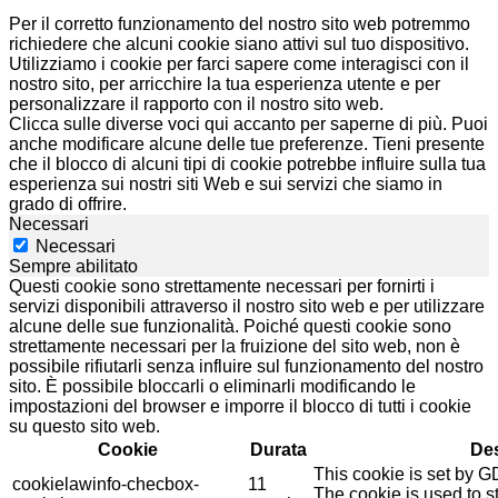
Per il corretto funzionamento del nostro sito web potremmo
richiedere che alcuni cookie siano attivi sul tuo dispositivo.
Utilizziamo i cookie per farci sapere come interagisci con il
nostro sito, per arricchire la tua esperienza utente e per
personalizzare il rapporto con il nostro sito web.
Clicca sulle diverse voci qui accanto per saperne di più. Puoi
anche modificare alcune delle tue preferenze. Tieni presente
che il blocco di alcuni tipi di cookie potrebbe influire sulla tua
esperienza sui nostri siti Web e sui servizi che siamo in
grado di offrire.
Necessari
Necessari
Sempre abilitato
Questi cookie sono strettamente necessari per fornirti i
servizi disponibili attraverso il nostro sito web e per utilizzare
alcune delle sue funzionalità. Poiché questi cookie sono
strettamente necessari per la fruizione del sito web, non è
possibile rifiutarli senza influire sul funzionamento del nostro
sito. È possibile bloccarli o eliminarli modificando le
impostazioni del browser e imporre il blocco di tutti i cookie
su questo sito web.
Cookie
Durata
Des
This cookie is set by 
cookielawinfo-checbox-
11
The cookie is used to st