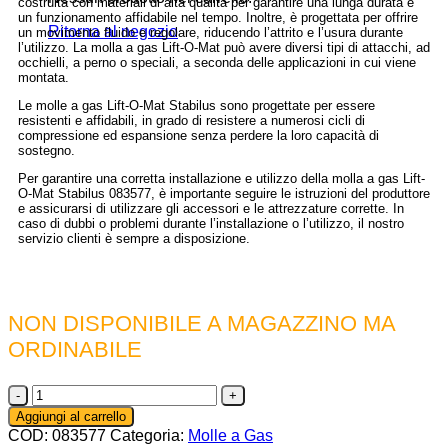
costruita con materiali di alta qualità per garantire una lunga durata e
un funzionamento affidabile nel tempo. Inoltre, è progettata per offrire
Ritorna al negozio
un movimento fluido e regolare, riducendo l’attrito e l’usura durante
l’utilizzo. La molla a gas Lift-O-Mat può avere diversi tipi di attacchi, ad
occhielli, a perno o speciali, a seconda delle applicazioni in cui viene
montata.
Le molle a gas Lift-O-Mat Stabilus sono progettate per essere
resistenti e affidabili, in grado di resistere a numerosi cicli di
compressione ed espansione senza perdere la loro capacità di
sostegno.
Per garantire una corretta installazione e utilizzo della molla a gas Lift-
O-Mat Stabilus 083577, è importante seguire le istruzioni del produttore
e assicurarsi di utilizzare gli accessori e le attrezzature corrette. In
caso di dubbi o problemi durante l’installazione o l’utilizzo, il nostro
servizio clienti è sempre a disposizione.
NON DISPONIBILE A MAGAZZINO MA
ORDINABILE
083577
-
Aggiungi al carrello
Molla
COD:
083577
Categoria:
Molle a Gas
a