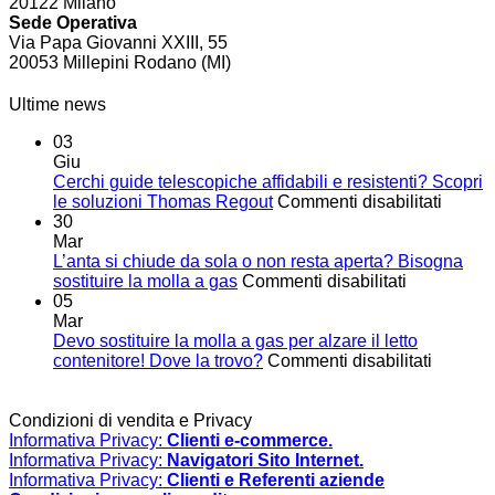
20122 Milano
Sede Operativa
Via Papa Giovanni XXIII, 55
20053 Millepini Rodano (MI)
Ultime news
03
Giu
Cerchi guide telescopiche affidabili e resistenti? Scopri
su
le soluzioni Thomas Regout
Commenti disabilitati
Cerchi
30
guide
Mar
telesc
L’anta si chiude da sola o non resta aperta? Bisogna
su
affidabi
sostituire la molla a gas
Commenti disabilitati
L’anta
e
05
si
resiste
Mar
chiude
Scopri
Devo sostituire la molla a gas per alzare il letto
da
su
le
contenitore! Dove la trovo?
Commenti disabilitati
sola
Devo
soluzi
o
sostituir
Thoma
non
la
Regou
Condizioni di vendita e Privacy
resta
molla
Informativa Privacy:
Clienti e-commerce.
aperta?
a
Informativa Privacy:
Navigatori Sito Internet.
Bisogna
gas
Informativa Privacy:
Clienti e Referenti aziende