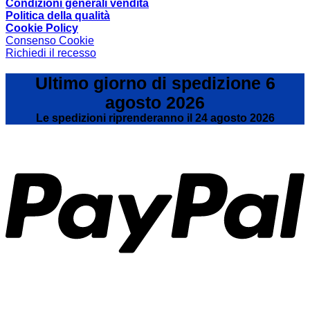
sostituire
per
Condizioni generali vendita
la
alzare
Politica della qualità
molla
il
Cookie Policy
a
letto
Consenso Cookie
gas
contenit
Richiedi il recesso
Dove
la
Ultimo giorno di spedizione 6
trovo?
agosto 2026
Le spedizioni riprenderanno il 24 agosto 2026
P
V