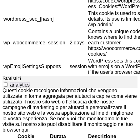
https://codex.wordpres
ess_Cookies#WordPre
This cookie is used to s
wordpress_sec_[hash]
details. Its use is limi
/wp-admin/
Contains a unique code 
knows where to find the
wp_woocommerce_session_
2 days
each customer.
https://woocommerce.
cookies/
WordPress sets this co
wpEmojiSettingsSupports
session
with emojis on a WordPr
if the user's browser ca
Statistici
analytics
Questi cookie raccolgono informazioni che vengono
utilizzate in forma aggregata per aiutarci a capire come viene
utilizzato il nostro sito web o l’efficacia delle nostre
campagne di marketing o per aiutarci a personalizzare il
nostro sito web e la vostra applicazione al fine di migliorare
la vostra esperienza. Se non vuoi che monitoriamo le tue
visite sul nostro sito puoi disabilitare il monitoraggio nel tuo
browser qui.
Cookie
Durata
Descrizione