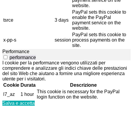
payment service on the
website.
PayPal sets this cookie to
enable the PayPal
tsrce
3 days
payment service on the
website.
PayPal sets this cookie to
x-pp-s
session
process payments on the
site.
Performance
performance
I cookie per la performance vengono utilizzati per
comprendere e analizzare gli indici chiave delle prestazioni
del sito Web che aiutano a fornire una migliore esperienza
utente per i visitatori.
Cookie
Durata
Descrizione
This cookie is necessary for the PayPal
l7_az
1 hour
login function on the website.
Salva e accetta