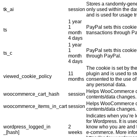
Stores a randomly-gene
tk_ai
session
only used within the d
and is used for usage tr
1 year
1
PayPal sets this cookie
ts
month
transactions through P
4 days
1 year
1
PayPal sets this cooki
ts_c
month
through PayPal.
4 days
The cookie is set by 
11
plugin and is used to s
viewed_cookie_policy
months
consented to the use of 
any personal data.
Helps WooCommerce de
woocommerce_cart_hash
session
contents/data changes.
Helps WooCommerce de
woocommerce_items_in_cart
session
contents/data changes.
Indicates when you’re 
for Wordpress. It is use
wordpress_logged_in
2
know who you are and t
_[hash]
weeks
e-commerce. More info