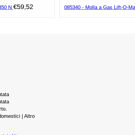
€
59,52
 350 N
085340 - Molla a Gas Lift-O-Ma
tata
tata
rto.
domestici | Altro