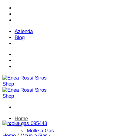
Salta
Telefono:
+ 39 02 7539121
ai
contenuti
Email:
infoweb@enearossi.it
Azienda
Blog
Telefono:
+ 39 02 7539121
Email:
infoweb@enearossi.it
Home
Shop
Molle a Gas
Home
/
Molle a Gas