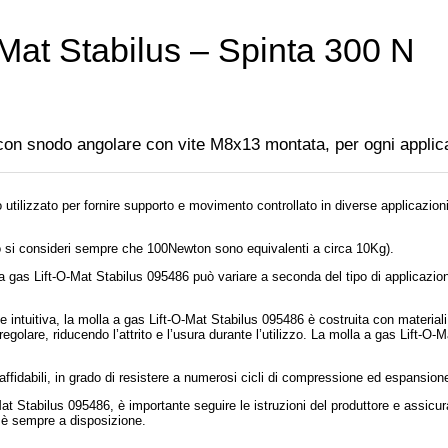
Mat Stabilus – Spinta 300 N
s con snodo angolare con vite M8x13 montata, per ogni applic
utilizzato per fornire supporto e movimento controllato in diverse applicazioni, 
olo si consideri sempre che 100Newton sono equivalenti a circa 10Kg).
 gas Lift-O-Mat Stabilus 095486 può variare a seconda del tipo di applicazione
e intuitiva, la molla a gas Lift-O-Mat Stabilus 095486 è costruita con material
egolare, riducendo l’attrito e l’usura durante l’utilizzo. La molla a gas Lift-O-M
affidabili, in grado di resistere a numerosi cicli di compressione ed espansion
at Stabilus 095486, è importante seguire le istruzioni del produttore e assicurar
ti è sempre a disposizione.