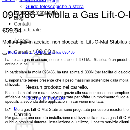
Ruote di design
Guide telescopiche a sfera
095486 – Molla a Gas Lift-O-
Istruzioni montaggio
Blog
Contatti
€
59,54
Sito ufficiale
Accedi
Molla a gas in acciaio, non bloccabile, Lift-O-Mat Stabilu
€
0,00
Carrello /
0
Molla a Gas Lift-O-Mat Stabilus 095486
La molla a gas in acciaio, non bloccabile, Lift-O-Mat Stabilus è un prodotto 
antine cucina.
In particolare la molla 095486, ha una spinta di 300N (per facilità di calc
È importante tenere presente che il peso massimo sostenibile dalla molla a
utilizzata.
Nessun prodotto nel carrello.
Facile da installare e da utilizzare, grazie alla sua composizione semplice 
affidabile nel tempo. Inoltre, è progettata per offrire un movimento fluido e r
Ritorna al negozio
speciali, a seconda delle applicazioni in cui viene montata.
0
Le molle a gas Lift-O-Mat Stabilus sono progettate per essere resistenti e 
Carrello
Per garantire una corretta installazione e utilizzo della molla a gas Lift-O-M
dubbi o problemi durante l’installazione o l’utilizzo, il nostro servizio clien