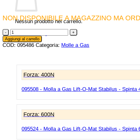
NON DISPONIBILE A MAGAZZINO MA ORD
Nessun prodotto nel carrello.
095486
Ritorna al negozio
-
Aggiungi al carrello
Molla
COD:
095486
Categoria:
Molle a Gas
a
Gas
Lift-
O-
Forza: 400N
Mat
Stabilus
-
095508 - Molla a Gas Lift-O-Mat Stabilus - Spinta
Spinta
300
N
quantità
Forza: 600N
095524 - Molla a Gas Lift-O-Mat Stabilus - Spinta