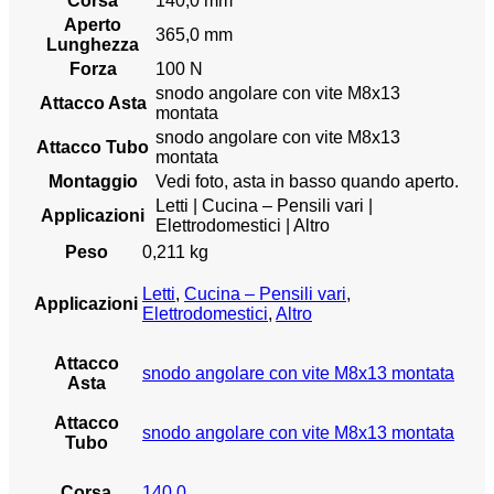
Corsa
140,0 mm
Aperto
365,0 mm
Lunghezza
Forza
100 N
snodo angolare con vite M8x13
Attacco Asta
montata
snodo angolare con vite M8x13
Attacco Tubo
montata
Montaggio
Vedi foto, asta in basso quando aperto.
Letti | Cucina – Pensili vari |
Applicazioni
Elettrodomestici | Altro
Peso
0,211 kg
Letti
,
Cucina – Pensili vari
,
Applicazioni
Elettrodomestici
,
Altro
Attacco
snodo angolare con vite M8x13 montata
Asta
Attacco
snodo angolare con vite M8x13 montata
Tubo
Corsa
140,0