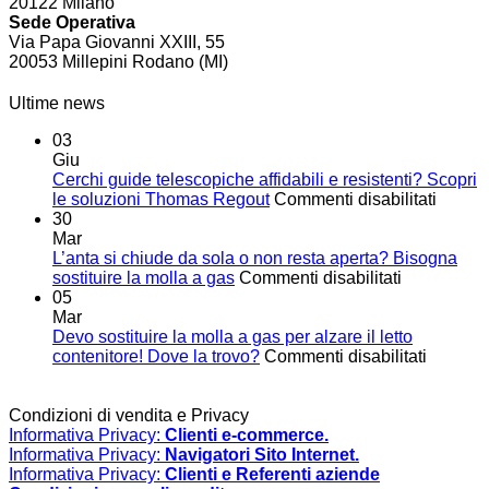
20122 Milano
Sede Operativa
Via Papa Giovanni XXIII, 55
20053 Millepini Rodano (MI)
Ultime news
03
Giu
Cerchi guide telescopiche affidabili e resistenti? Scopri
su
le soluzioni Thomas Regout
Commenti disabilitati
Cerchi
30
guide
Mar
telesc
L’anta si chiude da sola o non resta aperta? Bisogna
su
affidabi
sostituire la molla a gas
Commenti disabilitati
L’anta
e
05
si
resiste
Mar
chiude
Scopri
Devo sostituire la molla a gas per alzare il letto
da
su
le
contenitore! Dove la trovo?
Commenti disabilitati
sola
Devo
soluzi
o
sostituir
Thoma
non
la
Regou
Condizioni di vendita e Privacy
resta
molla
Informativa Privacy:
Clienti e-commerce.
aperta?
a
Informativa Privacy:
Navigatori Sito Internet.
Bisogna
gas
Informativa Privacy:
Clienti e Referenti aziende