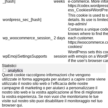
_[hash]
weeks
e-commerce. More info
https://codex.wordpres
ess_Cookies#WordPre
This cookie is used to s
wordpress_sec_[hash]
details. Its use is limi
/wp-admin/
Contains a unique code 
knows where to find the
wp_woocommerce_session_
2 days
each customer.
https://woocommerce.
cookies/
WordPress sets this co
wpEmojiSettingsSupports
session
with emojis on a WordPr
if the user's browser ca
Statistici
analytics
Questi cookie raccolgono informazioni che vengono
utilizzate in forma aggregata per aiutarci a capire come viene
utilizzato il nostro sito web o l’efficacia delle nostre
campagne di marketing o per aiutarci a personalizzare il
nostro sito web e la vostra applicazione al fine di migliorare
la vostra esperienza. Se non vuoi che monitoriamo le tue
visite sul nostro sito puoi disabilitare il monitoraggio nel tuo
browser qui.