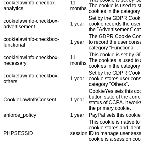
cookielawinfo-checbox-
11
The cookie is used to st
analytics
months
cookies in the category 
Set by the GDPR Cookie
cookielawinfo-checkbox-
1 year
cookie records the user
advertisement
the "Advertisement" cat
The GDPR Cookie Conse
cookielawinfo-checkbox-
1 year
to record the user conse
functional
category "Functional".
This cookie is set by 
cookielawinfo-checkbox-
11
The cookies is used to 
necessary
months
cookies in the category
Set by the GDPR Cookie
cookielawinfo-checkbox-
1 year
cookie stores user cons
others
category "Others".
CookieYes sets this coo
button state of the cor
CookieLawInfoConsent
1 year
status of CCPA. It work
the primary cookie.
enforce_policy
1 year
PayPal sets this cookie
This cookie is native t
cookie stores and ident
PHPSESSID
session
ID to manage user sess
cookie is a session coo