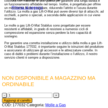
costruita con materiali di alta qualità per garantire una lunga durata e
un funzionamento affidabile nel tempo. Inoltre, è progettata per offrire
Ritorna al negozio
un movimento fluido e regolare, riducendo l’attrito e l’usura durante
l’utilizzo. La molla a gas Lift-O-Mat può avere diversi tipi di attacchi, ad
occhielli, a perno o speciali, a seconda delle applicazioni in cui viene
montata.
Le molle a gas Lift-O-Mat Stabilus sono progettate per essere
resistenti e affidabili, in grado di resistere a numerosi cicli di
compressione ed espansione senza perdere la loro capacità di
sostegno.
Per garantire una corretta installazione e utilizzo della molla a gas Lift-
O-Mat Stabilus 177032, è importante seguire le istruzioni del produttore
e assicurarsi di utilizzare gli accessori e le attrezzature corrette. In
caso di dubbi o problemi durante l’installazione o l’utilizzo, il nostro
servizio clienti è sempre a disposizione.
NON DISPONIBILE A MAGAZZINO MA
ORDINABILE
177032
-
Aggiungi al carrello
Molla
COD:
177032
Categoria:
Molle a Gas
a