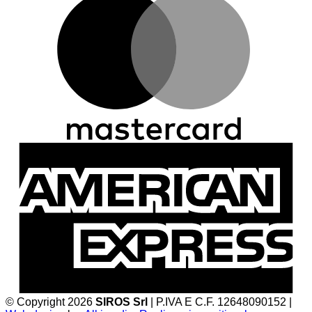
A
E
© Copyright 2026
SIROS Srl
| P.IVA E C.F. 12648090152 |