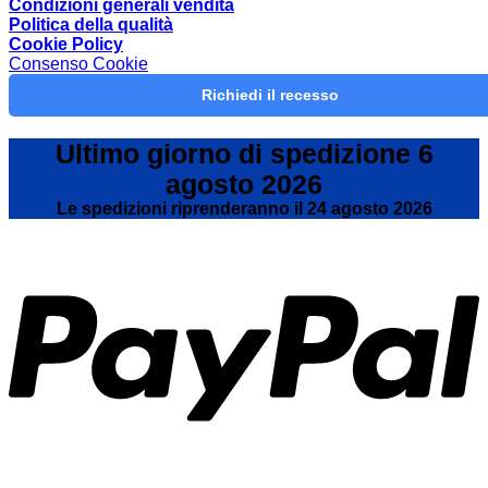
sostituire
per
Condizioni generali vendita
la
alzare
Politica della qualità
molla
il
Cookie Policy
a
letto
Consenso Cookie
gas
contenit
Richiedi il recesso
Dove
la
trovo?
Ultimo giorno di spedizione 6
agosto 2026
Le spedizioni riprenderanno il 24 agosto 2026
P