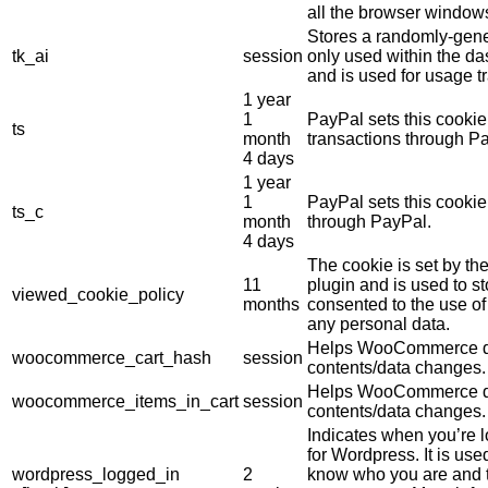
all the browser window
Stores a randomly-gene
tk_ai
session
only used within the d
and is used for usage tr
1 year
1
PayPal sets this cookie
ts
month
transactions through P
4 days
1 year
1
PayPal sets this cooki
ts_c
month
through PayPal.
4 days
The cookie is set by 
11
plugin and is used to s
viewed_cookie_policy
months
consented to the use of 
any personal data.
Helps WooCommerce de
woocommerce_cart_hash
session
contents/data changes.
Helps WooCommerce de
woocommerce_items_in_cart
session
contents/data changes.
Indicates when you’re 
for Wordpress. It is use
wordpress_logged_in
2
know who you are and t