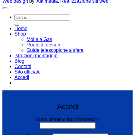
Web design
by:
Alkimedia
,
Realizzazione siti web
Cerca:
Home
Shop
Molle a Gas
Ruote di design
Guide telescopiche a sfera
Istruzioni montaggio
Blog
Contatti
Sito ufficiale
Accedi
Email:
infoweb@enearossi.it
Accedi
Richiesto
Nome utente o indirizzo email
*