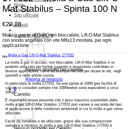
Blog
Mat Stabilus – Spinta 100 N
Contatti
Sito ufficiale
€
29,28
Accedi
€
0,00
Molla a gas in acciaio, non bloccabile, Lift-O-Mat Stabilus
Carrello /
0
con snodo angolare con vite M8x13 montata, per ogni
applicazione.
Molla a Gas Lift-O-Mat Stabilus 177032
La molla a gas in acciaio, non bloccabile, Lift-O-Mat Stabilus è un
prodotto utilizzato per fornire supporto e movimento controllato in
Nessun prodotto nel carrello.
diverse applicazioni, come ad esempio nei letti per alzare le reti, negli
sportelli e nelle antine cucina.
Ritorna al negozio
In particolare la molla 177032, ha una spinta di 100N (per facilità di
calcolo si consideri sempre che 100Newton sono equivalenti a circa
0
10Kg).
Carrello
È importante tenere presente che il peso massimo sostenibile dalla
molla a gas Lift-O-Mat Stabilus 177032 può variare a seconda del tipo
di applicazione e delle condizioni ambientali in cui la molla a gas viene
utilizzata.
Facile da installare e da utilizzare, grazie alla sua composizione
semplice e intuitiva, la molla a gas Lift-O-Mat Stabilus 177032 è
Nessun prodotto nel carrello.