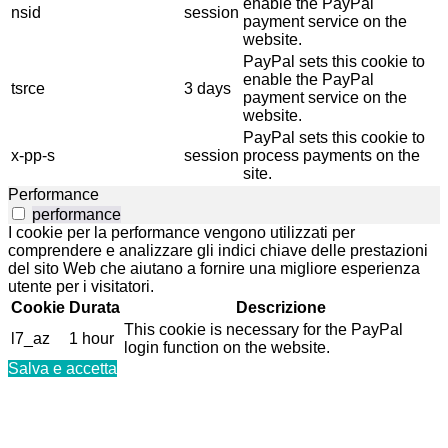
enable the PayPal
nsid
session
payment service on the
website.
PayPal sets this cookie to
enable the PayPal
tsrce
3 days
payment service on the
website.
PayPal sets this cookie to
x-pp-s
session
process payments on the
site.
Performance
performance
I cookie per la performance vengono utilizzati per
comprendere e analizzare gli indici chiave delle prestazioni
del sito Web che aiutano a fornire una migliore esperienza
utente per i visitatori.
Cookie
Durata
Descrizione
This cookie is necessary for the PayPal
l7_az
1 hour
login function on the website.
Salva e accetta